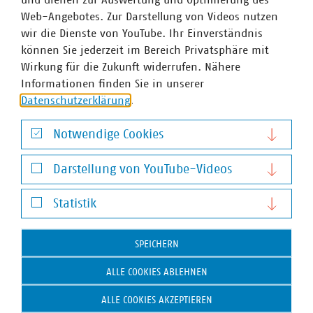
Web-Angebotes. Zur Darstellung von Videos nutzen
wir die Dienste von YouTube. Ihr Einverständnis
können Sie jederzeit im Bereich Privatsphäre mit
Wirkung für die Zukunft widerrufen. Nähere
Informationen finden Sie in unserer
WASSER/ABWASSER
ENERGIEWIRTSCHAFT
ABFALLWIRTSCHAFT
RECHT
DIGITALISIERUNG/TK
Datenschutzerklärung
.
Zum 
Notwendige Cookies
Notwendige Cookies
Darstellung von YouTube-Videos
Darstellung von YouTube-Videos
Statistik
Statistik
Hausanschrift und Kontakt
SPEICHERN
VKU-Hauptgeschäftsstelle
ALLE COOKIES ABLEHNEN
Invalidenstr. 91
10115 Berlin
ALLE COOKIES AKZEPTIEREN