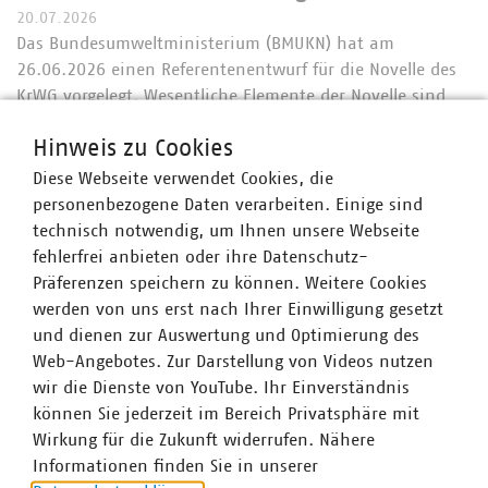
20.07.2026
Das Bundesumweltministerium (BMUKN) hat am
26.06.2026 einen Referentenentwurf für die Novelle des
KrWG vorgelegt. Wesentliche Elemente der Novelle sind
neben der Aufnahme des chemischen Recyclings in die
Hinweis zu Cookies
Abfallhierarchie vor allem die Verstärkung der…
Diese Webseite verwendet Cookies, die
personenbezogene Daten verarbeiten. Einige sind
technisch notwendig, um Ihnen unsere Webseite
fehlerfrei anbieten oder ihre Datenschutz-
Präferenzen speichern zu können. Weitere Cookies
werden von uns erst nach Ihrer Einwilligung gesetzt
und dienen zur Auswertung und Optimierung des
Web-Angebotes. Zur Darstellung von Videos nutzen
wir die Dienste von YouTube. Ihr Einverständnis
können Sie jederzeit im Bereich Privatsphäre mit
Wirkung für die Zukunft widerrufen. Nähere
Informationen finden Sie in unserer
©
VKU/Felix Krumbholz