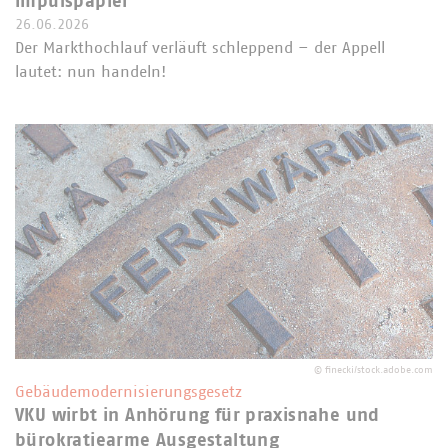
Impulspapier
26.06.2026
Der Markthochlauf verläuft schleppend – der Appell
lautet: nun handeln!
©
finecki/stock.adobe.com
Gebäudemodernisierungsgesetz
VKU wirbt in Anhörung für praxisnahe und
bürokratiearme Ausgestaltung