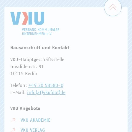
Zum 
Hausanschrift und Kontakt
VKU-Hauptgeschäftsstelle
Invalidenstr. 91
10115 Berlin
Telefon:
+49 30 58580-0
E-Mail:
info(at)vku(dot)de
VKU Angebote
VKU AKADEMIE
VKU VERLAG