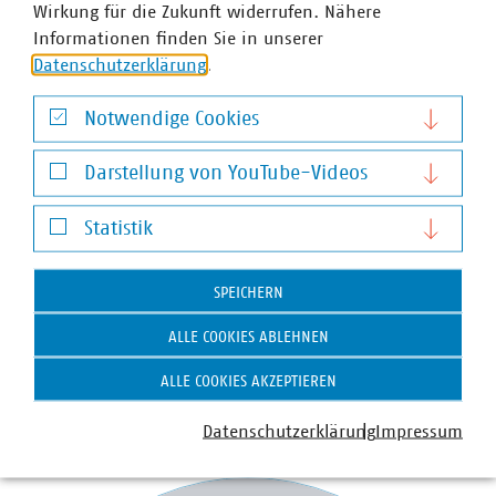
unverzichtbar.
Wirkung für die Zukunft widerrufen. Nähere
Informationen finden Sie in unserer
Biomethan-Nutzungsgebiete und enge
Datenschutzerklärung
.
Abstimmungen zwischen Anlagen- und
Netzbetreibern können Investitionen sichern und
Notwendige Cookies
regionale Potenziale heben.
Notwendige Cookies
Die Transformation der Gasnetze muss flexibel
Darstellung von YouTube-Videos
bleiben, um klimaneutrale Gase nicht
Darstellung von YouTube-Videos
gegeneinander auszuspielen.
Statistik
Statistik
SPEICHERN
VKU PosPap Biomethananlagen
Informationsfristen
ALLE COOKIES ABLEHNEN
ALLE COOKIES AKZEPTIEREN
Ansprechpartner
Datenschutzerklärung
Impressum