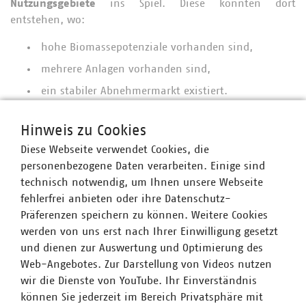
Nutzungsgebiete
ins Spiel. Diese könnten dort
entstehen, wo:
hohe Biomassepotenziale vorhanden sind,
mehrere Anlagen vorhanden sind,
ein stabiler Abnehmermarkt existiert.
Durch regionale
Clusterlösungen
könnten Erzeuger und
Hinweis zu Cookies
Netzbetreiber Planungssicherheit erhalten.
Diese Webseite verwendet Cookies, die
Sammelleitungen und gemeinsame Aufbereitungsanlagen
personenbezogene Daten verarbeiten. Einige sind
würden zudem Kosten senken und Netze effizienter
technisch notwendig, um Ihnen unsere Webseite
machen.
fehlerfrei anbieten oder ihre Datenschutz-
Der VKU macht deutlich:
Präferenzen speichern zu können. Weitere Cookies
werden von uns erst nach Ihrer Einwilligung gesetzt
Biomethan ist und bleibt ein zentraler Teil der
und dienen zur Auswertung und Optimierung des
Energiewende.
Web-Angebotes. Zur Darstellung von Videos nutzen
Planungssicherheit ist wichtig – aber
realistische
wir die Dienste von YouTube. Ihr Einverständnis
Fristen
sind für eine gelungene Netztransformation
können Sie jederzeit im Bereich Privatsphäre mit