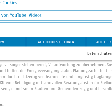
elte als auch netzbezogene Umlagen entlastet werden, kommt
 Cookies
 und spürbar
bei Haushalten, Mittelstand, Kommunen und Ind
okies
z der Energiewende“, stellt der VKU-Hauptgeschäftsführer klar
g von YouTube-Videos
on YouTube-Videos
n grundsätzlichen Plänen der Bundesregierung zur Anreizung 
 sich die von der Bundesnetzagentur vorgesehene vollständig
zungsentgelte
auswirken. „Dezentrale, steuerbare Anlagen m
ERN
ALLE COOKIES ABLEHNEN
ALLE COOK
enlich zu arbeiten, zumindest so lange, bis neue Instrumente g
geschlagenen
Netzentlastungsentgelt
hat der VKU einen konst
Datenschutze
rgelegt.
eversorger stehen bereit, Verantwortung zu übernehmen. Sie 
und halten die Energieversorgung stabil. Planungssicherheit e
n durch rechtzeitig verabschiedete und langfristig tragfähige
VKU eine Beteiligung mit sinnvollen Beratungsfristen für Stel
 sein, damit sie in Städten und Gemeinden zügig und bezahl
n: