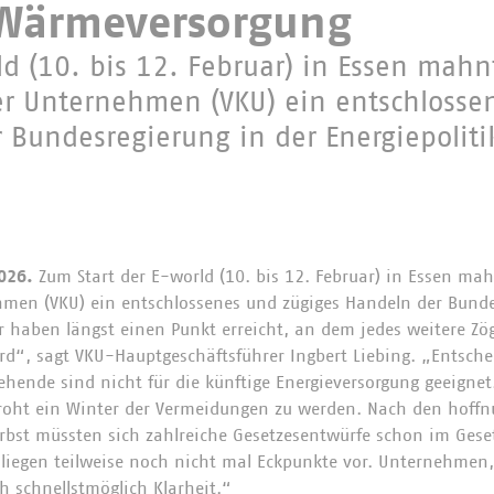
Wärmeversorgung
ld (10. bis 12. Februar) in Essen mahn
 Unternehmen (VKU) ein entschlosse
 Bundesregierung in der Energiepoliti
026.
Zum Start der E-world (10. bis 12. Februar) in Essen ma
en (VKU) ein entschlossenes und zügiges Handeln der Bunde
ir haben längst einen Punkt erreicht, an dem jedes weitere Zö
rd“, sagt VKU-Hauptgeschäftsführer Ingbert Liebing. „Entsch
ehende sind nicht für die künftige Energieversorgung geeignet.
roht ein Winter der Vermeidungen zu werden. Nach den hoffn
bst müssten sich zahlreiche Gesetzesentwürfe schon im Gese
n liegen teilweise noch nicht mal Eckpunkte vor. Unternehm
h schnellstmöglich Klarheit.“