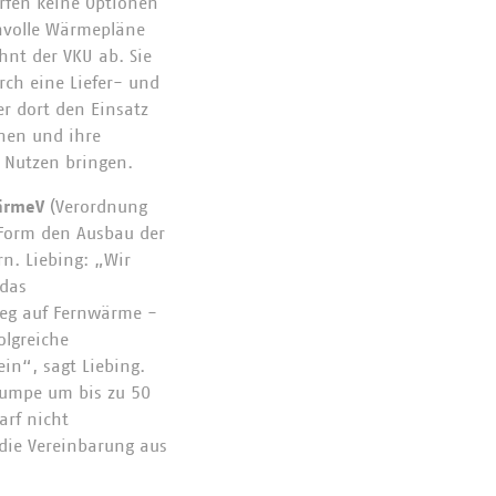
ürfen keine Optionen
nvolle Wärmepläne
hnt der VKU ab. Sie
rch eine Liefer- und
r dort den Einsatz
unen und ihre
 Nutzen bringen.
ärmeV
(Verordnung
 Form den Ausbau der
n. Liebing: „Wir
 das
ieg auf Fernwärme -
olgreiche
in“, sagt Liebing.
pumpe um bis zu 50
rf nicht
 die Vereinbarung aus