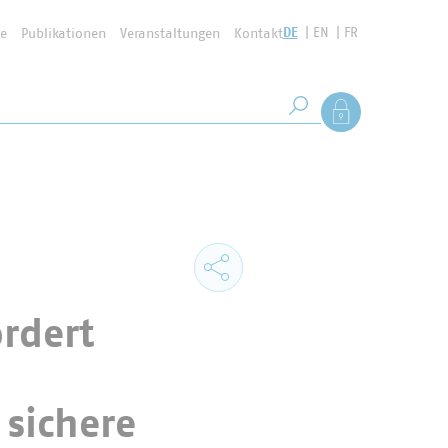
DE
EN
FR
se
Publikationen
Veranstaltungen
Kontakt
Suchbegriff
Als Mitglied anmel
Suche starten
ordert
sichere