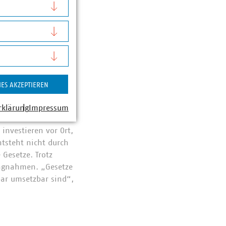
 die Unterstützung
ustrie an – und
.
von Investitionen in
e Abschaffung der
üssen weiterhin
IES AKZEPTIEREN
reifen“, erläutert
ruktiven
rklärung
Impressum
investieren vor Ort,
ntsteht nicht durch
 Gesetze. Trotz
lungnahmen. „Gesetze
bar umsetzbar sind“,