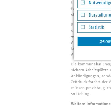
Übertragungsnetzentg
Notwendige
fair, flächendeckend
Notwendige Co
stärkt so die Akzeptan
Darstellun
Darstellung v
Kontraproduktiv zu de
Statistik
die Energiewende wird
Statistik
vermiedenen Netznut
SPEICH
Anreize haben, netzdi
Liebing. Mit dem vor
Alternativvorschlag vo
Die kommunalen Energi
sichern Arbeitsplätze 
Ankündigungen, sonder
Zeitdruck fordert der 
müssen praxistauglich
so Liebing.
Weitere Informatione