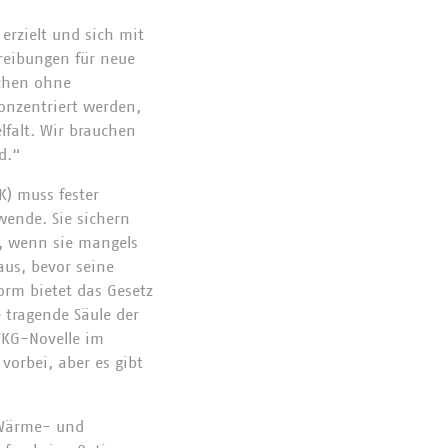
erzielt und sich mit
reibungen für neue
echen ohne
onzentriert werden,
lfalt. Wir brauchen
d.“
K) muss fester
wende. Sie sichern
, wenn sie mangels
aus, bevor seine
Form bietet das Gesetz
e tragende Säule der
WKG-Novelle im
vorbei, aber es gibt
n Wärme- und