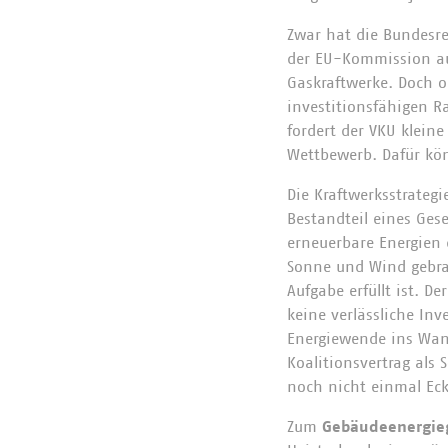
Zwar hat die Bundesre
der EU-Kommission au
Gaskraftwerke. Doch o
investitionsfähigen R
fordert der VKU kleine
Wettbewerb. Dafür kö
Die Kraftwerksstrateg
Bestandteil eines Ges
erneuerbare Energien
Sonne und Wind gebr
Aufgabe erfüllt ist. D
keine verlässliche Inv
Energiewende ins Wank
Koalitionsvertrag als
noch nicht einmal Eckp
Zum
Gebäudeenergie