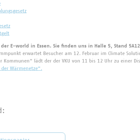
e
lungsgesetz
esetz
gelt
der E-world in Essen. Sie finden uns in Halle 5, Stand 5A12
mmpunkt erwartet Besucher am 12. Februar im Climate Soluti
r Kommunen“ lädt der der VKU von 11 bis 12 Uhr zu einer D
 der Wärmenetze“.
d: