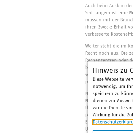
Auch beim Ausbau der 
Seit langem ist eine
R
müssen mit der Branch
ihren Zweck: Erhalt v
verbesserte Kosteneffi
Weiter steht die im K
Recht noch aus. Die 
Rechenzentren oder 
bürokratischen und kos
Hinweis zu C
wichtig, aber Vorgab
Diese Webseite ver
privaten Akteuren ben
notwendig, um Ihn
Nicht zuletzt geht es
speichern zu könne
Netzkosten
dienen zur Auswer
in Höhe vo
Übertragungsnetzentge
wir die Dienste vo
privaten Kunden und
Wirkung für die Zu
Entlastungswirkung zu
Datenschutzerklär
Übertragungsnetzentg