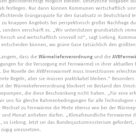
en gleichberechtigt möglich bleiben. Gesetzliche Vorgaben d
rab festlegen. Nur dann können Kommunen wirtschaftlich sin
pflichtende Grüngasquote für den Gasabsatz in Deutschland le
s zu knappen Angebots bei perspektivisch großer Nachfrage du
 sondern verschärft es. „Wir unterstützen grundsätzlich imme
chnisch und wirtschaftlich sinnvoll ist“, sagt Liebing. Komm
ntscheiden können, wo grüne Gase tatsächlich den größten
t Langem, dass die
Wärmelieferverordnung
und die
AVBFernw
gungen für die Versorgung mit Fernwärme) in ihrer aktuellen
Die Novelle der AVBFernwärmeV muss Investitionen erleichter
ente Regeln, aber sie müssen praktikabel bleiben.“ Besonders
ot der Wärmelieferverordnung blockiert im Bestand den Umst
epumpen, die diese Beschränkung nicht haben. „Für eine erf
 uns für gleiche Rahmenbedingungen für alle Technologien e
im Wechsel zu Fernwärme die Miete ebenso wie bei der Wärme
r und Monat anheben dürfen. „Klimafreundliche Fernwärme da
 so Liebing. Jetzt sei das Bundesjustizministerium gefordert,
 zügig umzusetzen.