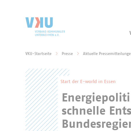
Zum Hauptinhalt springen
Zur Suche springen
VKU-Startseite
Presse
Aktuelle Pressemitteilung
Sie befinden sich hier:
Start der E-world in Essen
Energiepoliti
schnelle Ent
Bundesregier