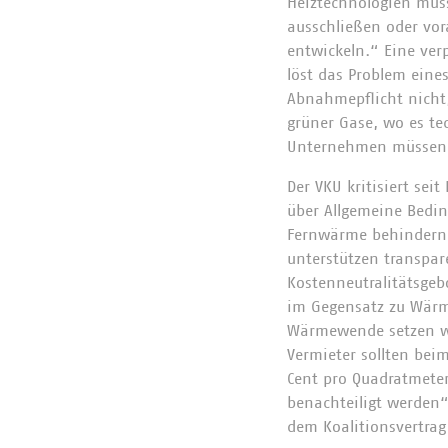
Heiztechnologien müss
ausschließen oder vo
entwickeln.“ Eine ver
löst das Problem eine
Abnahmepflicht nicht,
grüner Gase, wo es te
Unternehmen müssen e
Der VKU kritisiert sei
über Allgemeine Bedin
Fernwärme behindern. 
unterstützen transpar
Kostenneutralitätsgeb
im Gegensatz zu Wärm
Wärmewende setzen wir
Vermieter sollten be
Cent pro Quadratmete
benachteiligt werden“,
dem Koalitionsvertrag