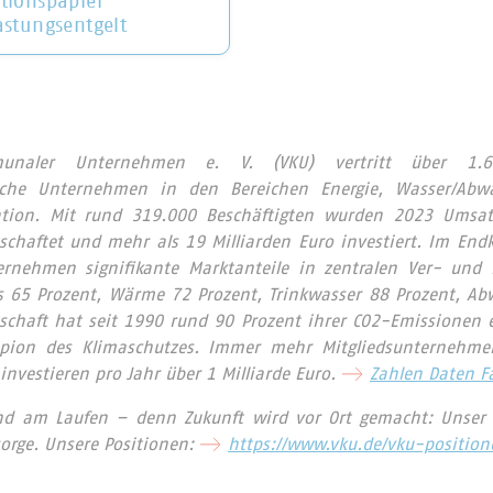
tionspapier
astungsentgelt
unaler Unternehmen e. V. (VKU) vertritt über 1.6
iche Unternehmen in den Bereichen Energie, Wasser/Abwass
tion. Mit rund 319.000 Beschäftigten wurden 2023 Umsat
rtschaftet und mehr als 19 Milliarden Euro investiert. Im E
ernehmen signifikante Marktanteile in zentralen Ver- und 
s 65 Prozent, Wärme 72 Prozent, Trinkwasser 88 Prozent, Abw
schaft hat seit 1990 rund 90 Prozent ihrer CO2-Emissionen e
pion des Klimaschutzes. Immer mehr Mitgliedsunternehme
nvestieren pro Jahr über 1 Milliarde Euro.
Zahlen Daten F
nd am Laufen – denn Zukunft wird vor Ort gemacht: Unser 
orge. Unsere Positionen:
https://www.vku.de/vku-position