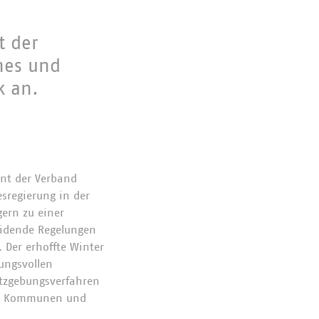
t der
nes und
k an.
hnt der Verband
sregierung in der
gern zu einer
eidende Regelungen
 Der erhoffte Winter
ungsvollen
tzgebungsverfahren
en, Kommunen und