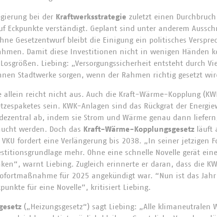
gierung bei der
Kraftwerksstrategie
zuletzt einen Durchbruch 
f Eckpunkte verständigt. Geplant sind unter anderem Aussch
hne Gesetzentwurf bleibt die Einigung ein politisches Verspr
ahmen. Damit diese Investitionen nicht in wenigen Händen k
 Losgrößen. Liebing: „Versorgungssicherheit entsteht durch Vie
nnen Stadtwerke sorgen, wenn der Rahmen richtig gesetzt wir
ie allein reicht nicht aus. Auch die Kraft-Wärme-Kopplung (KW
etzespaketes sein. KWK-Anlagen sind das Rückgrat der Energie
 dezentral ab, indem sie Strom und Wärme genau dann liefern
aucht werden. Doch das
Kraft-Wärme-Kopplungsgesetz
läuft 
er VKU fordert eine Verlängerung bis 2038. „In seiner jetzigen 
estitionsgrundlage mehr. Ohne eine schnelle Novelle gerät ein
en“, warnt Liebing. Zugleich erinnerte er daran, dass die K
 Sofortmaßnahme für 2025 angekündigt war. “Nun ist das Jahr 
unkte für eine Novelle”, kritisiert Liebing.
gesetz
(„Heizungsgesetz“) sagt Liebing: „Alle klimaneutrale