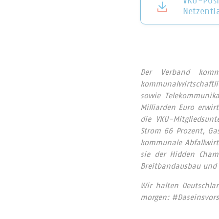
VKU-Posi
Netzentl
Der Verband komm
kommunalwirtschaftl
sowie Telekommunika
Milliarden Euro erwi
die VKU-Mitgliedsunt
Strom 66 Prozent, Ga
kommunale Abfallwirt
sie der Hidden Cham
Breitbandausbau und i
Wir halten Deutschla
morgen: #Daseinsvors