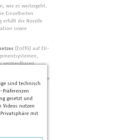
, wie es weitergeht.
e Einzelheiten
erfüllt die Novelle
ration sowie
setzes
(EnEfG) auf EU-
agementsystemen,
u vermeidbaren
 ist richtig und
ehmen nicht gegenüber
ige sind technisch
z-Präferenzen
ng gesetzt und
ses zu den
n Videos nutzen
en
eine Entlastung bei
 Privatsphäre mit
re gleichmäßige
osten
hälftig
auf
hl