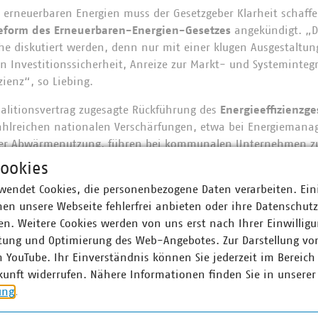
erneuerbaren Energien muss der Gesetzgeber Klarheit schaffen
eform des Erneuerbaren-Energien-Gesetzes
angekündigt. „Di
e diskutiert werden, denn nur mit einer klugen Ausgestaltung 
on Investitionssicherheit, Anreize zur Markt- und Systeminteg
zienz“, so Liebing.
oalitionsvertrag zugesagte Rückführung des
Energieeffizienzge
zahlreichen nationalen Verschärfungen, etwa bei Energieman
der Abwärmenutzung, führen bei kommunalen Unternehmen z
tenintensiven Belastungen. Ingbert Liebing: „Energieeffizienz
ookies
en müssen praxistauglich sein und dürfen kommunale Untern
wendet Cookies, die personenbezogene Daten verarbeiten. Ein
achteiligen.“
en unsere Webseite fehlerfrei anbieten oder ihre Datenschut
 um die Stromnetze. Die aktuelle Regelung eines
n. Weitere Cookies werden von uns erst nach Ihrer Einwilligu
Bundeszuschus
tung und Optimierung des Web-Angebotes. Zur Darstellung vo
n 6,5 Milliarden Euro setzt einseitig auf einen Zuschuss zu d
lten. Das führt dazu, dass in manchen Regionen so gut wie k
n YouTube. Ihr Einverständnis können Sie jederzeit im Bereich
 dem Gewerbe ankommt. Um ab dem kommenden Jahr eine fai
kunft widerrufen. Nähere Informationen finden Sie in unserer
 erzielen, fordert der VKU, den Bundeszuschuss zu den Netzk
ung
.
elte und netzbezogene Umlagen aufzuteilen. „Nur wenn sowo