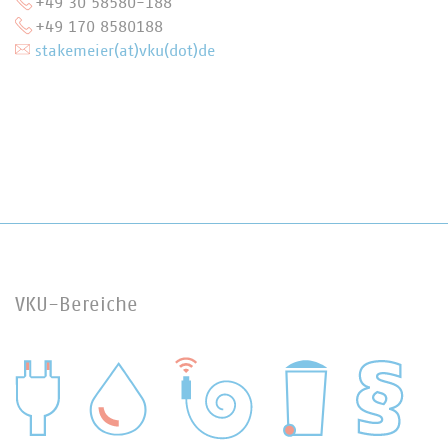
+49 30 58580-188
+49 170 8580188
stakemeier(at)vku(dot)de
VKU-Bereiche
WASSER/ABWASSER
ENERGIEWIRTSCHAFT
ABFALLWIRTSCHAFT
RECHT