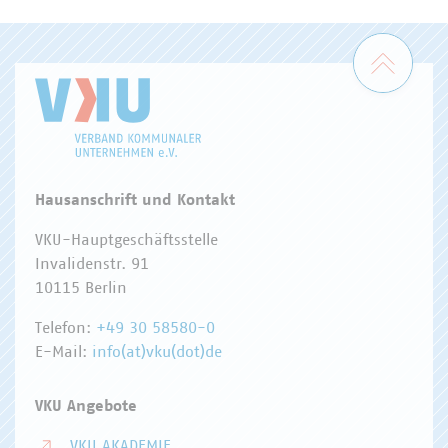
DIGITALISIERUNG/TK
Zum 
Hausanschrift und Kontakt
VKU-Hauptgeschäftsstelle
Invalidenstr. 91
10115 Berlin
Telefon:
+49 30 58580-0
E-Mail:
info(at)vku(dot)de
VKU Angebote
VKU AKADEMIE