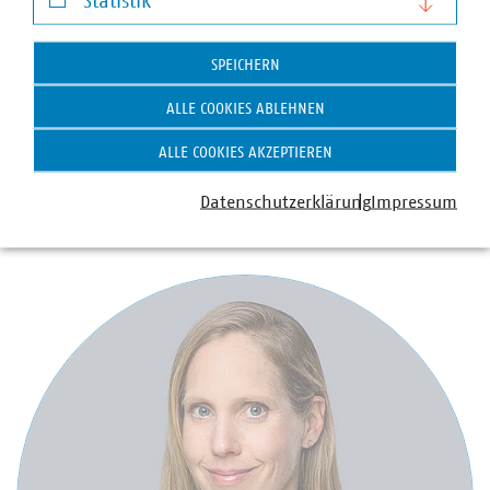
Statistik
Statistik
SPEICHERN
ALLE COOKIES ABLEHNEN
Nils Weil
ALLE COOKIES AKZEPTIEREN
Senior Fachgebietsleiter Wärmemarkt
+49 30 58580-388
Datenschutzerklärung
Impressum
weil(at)vku(dot)de