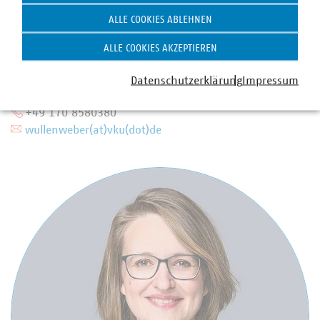
ALLE COOKIES ABLEHNEN
ALLE COOKIES AKZEPTIEREN
Jan Wullenweber
Bereichsleiter Energiesystem und Energieerzeugung
Datenschutzerklärung
Impressum
+49 30 58580-380
+49 170 8580380
wullenweber(at)vku(dot)de