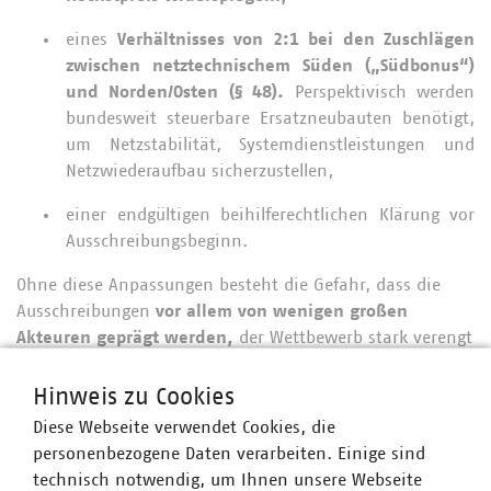
eines
Verhältnisses von 2:1 bei den Zuschlägen
zwischen netztechnischem Süden („Südbonus“)
und Norden/Osten (§ 48).
Perspektivisch werden
bundesweit steuerbare Ersatzneubauten benötigt,
um Netzstabilität, Systemdienstleistungen und
Netzwiederaufbau sicherzustellen,
einer endgültigen beihilferechtlichen Klärung vor
Ausschreibungsbeginn.
Ohne diese Anpassungen besteht die Gefahr, dass die
Ausschreibungen
vor allem von wenigen großen
Akteuren geprägt werden,
der Wettbewerb stark verengt
wird und sogar
Unterzeichnung droht
. Das Ziel des
StromVKG, Versorgungssicherheit sicherzustellen, wäre
Hinweis zu Cookies
gefährdet.
Diese Webseite verwendet Cookies, die
personenbezogene Daten verarbeiten. Einige sind
technisch notwendig, um Ihnen unsere Webseite