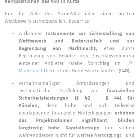
Kernpositionen des VKU in Kürze
Um die Ziele des StromVKG über einen breiten
Wettbewerb sicherzustellen, bedarf es:
wirksamer
Instrumente zur Sicherstellung von
Wettbewerb und Bietervielfalt und zur
Begrenzung von Marktmacht
, etwa durch
Begrenzung von Gebots- bzw. Zuschlagsvolumina
einzelner Anbieter (siehe Vorschlag im
Marktmachtbericht
des Bundeskartellamtes;
§ 48
),
verhältnismäßiger Anforderungen und
systematischer Staffelung von
finanziellen
Sicherheitsleistungen (§ 42 – § 44) für
Pönalen,
denn hohe und sich teilweise
überlappende finanzielle Hinterlegungen
erhöhen
das Projektvolumen signifikant
,
binden
langfristig hohe Kapitalbeträge
und stehen
währenddessen nicht für weitere Versorgungs- und