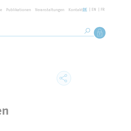
DE
EN
FR
se
Publikationen
Veranstaltungen
Kontakt
Suchbegriff
Als Mitglied anmel
Suche starten
en