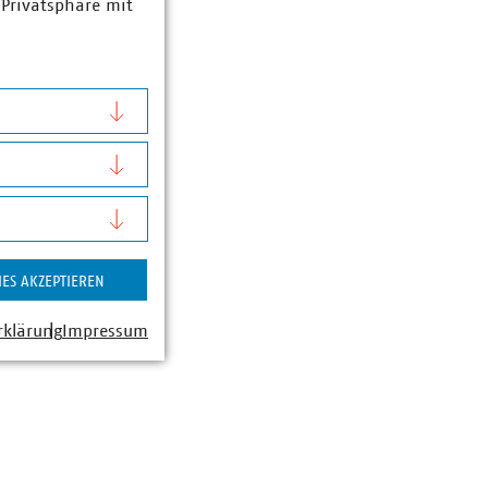
 Privatsphäre mit
ck
lungsleiter
chaft, Bereichsleiter
ft
0-190
dot)de
IES AKZEPTIEREN
rklärung
Impressum