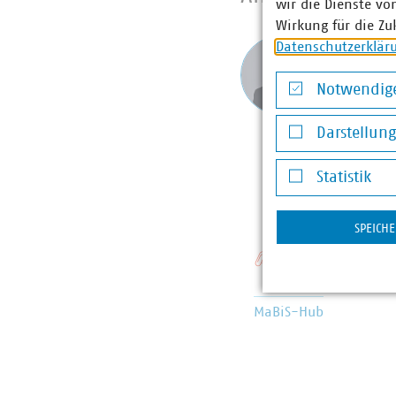
wir die Dienste vo
Wirkung für die Zu
Jeffrey
Datenschutzerklär
Senior-
Notwendige
Messstel
der Vert
Notwendige Co
Darstellun
Marktk
+49 157
Darstellung v
Statistik
j.ludwig(
Statistik
SPEICH
Schlagworte
MaBiS-Hub