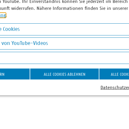
n YouTube. Ihr Einverständnis können Sie jederzeit im Bereich
kunft widerrufen. Nähere Informationen finden Sie in unserer
 Ludwig
Rainer Sto
ung
.
Fachgebietsleiter
Stellv. Abtei
 Cookies
lenbetrieb, Digitalisierung
Energiewirts
eilnetze und
Netzwirtscha
okies
g von YouTube-Videos
ommunikation
+49 30 5858
 85129206
stock(at)vku(
on YouTube-Videos
at)vku(dot)de
ERN
ALLE COOKIES ABLEHNEN
ALLE COOK
Datenschutze