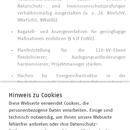
Naturschutz- und Immissionsschutzprüfungen
verhältnismäßig ausgestalten (u. a. 26. BImSchV,
BNatSchG, BWaldG).
Bagatell- und Anzeigeverfahren für geringfügige
Maßnahmen einführen (§ 43f EnWG).
Planfeststellung für die 110-kV-Ebene
flexibilisieren; Auslegungsanforderungen
harmonisieren; Projektmanager stärken.
Flächen für Energieinfrastruktur in der
Bauleitplanung als eigenständigen Belang sichern.
Strukturelle Hebel: RED-III-Logik auf Verteilnetze
Hinweis zu Cookies
übertragen, Provisorien erleichtern,
Diese Webseite verwendet Cookies, die
Standardisierung, vergaberechtliche
personenbezogene Daten verarbeiten. Einige sind
Erleichterungen.
technisch notwendig, um Ihnen unsere Webseite
fehlerfrei anbieten oder ihre Datenschutz-