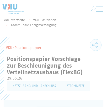
Zum Hauptinhalt springen
VKU-Startseite
VKU-Positionen
Sie befinden sich hier:
Kommunale Energieversorgung
VKU-Positionspapier
Positionspapier Vorschläge
zur Beschleunigung des
Verteilnetzausbaus (FlexBG)
29.06.26
NETZZUGANG UND -ANSCHLUSS
STROMNETZE