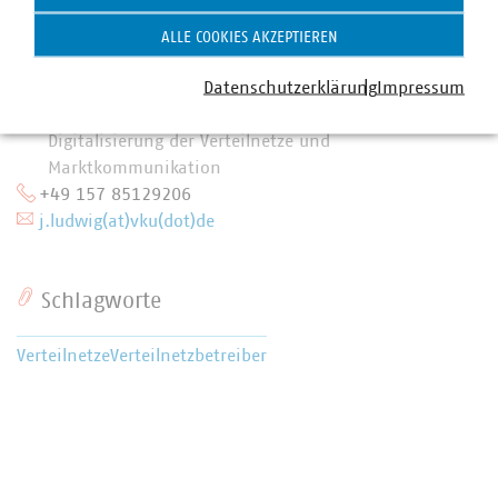
ALLE COOKIES AKZEPTIEREN
Jeffrey Ludwig
Datenschutzerklärung
Impressum
Senior-Fachgebietsleiter Messstellenbetrieb,
Digitalisierung der Verteilnetze und
Marktkommunikation
+49 157 85129206
j.ludwig(at)vku(dot)de
Schlagworte
Verteilnetze
Verteilnetzbetreiber