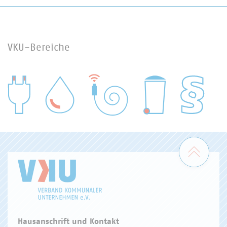
VKU-Bereiche
WASSER/ABWASSER
ENERGIEWIRTSCHAFT
ABFALLWIRTSCHAFT
RECHT
DIGITALISIERUNG/TK
Zum 
Hausanschrift und Kontakt