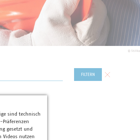
©
Stillk
Formular zurück
FILTERN
ige sind technisch
z-Präferenzen
ng gesetzt und
n Videos nutzen