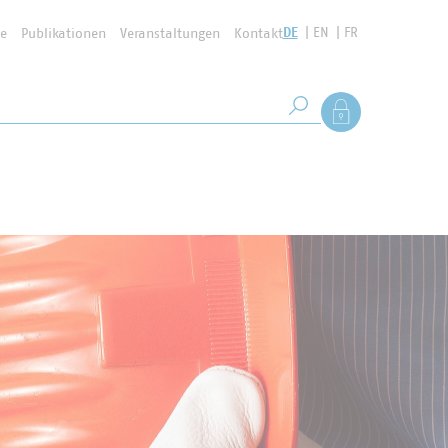
DE
EN
FR
se
Publikationen
Veranstaltungen
Kontakt
Suchbegriff
Als Mitglied anmel
Suche starten