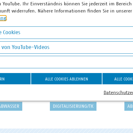
n YouTube. Ihr Einverständnis können Sie jederzeit im Bereich
kunft widerrufen. Nähere Informationen finden Sie in unserer
ung
.
 Cookies
okies
g von YouTube-Videos
on YouTube-Videos
ERN
ALLE COOKIES ABLEHNEN
ALLE COOK
Datenschutze
ABWASSER
DIGITALISIERUNG/TK
AB