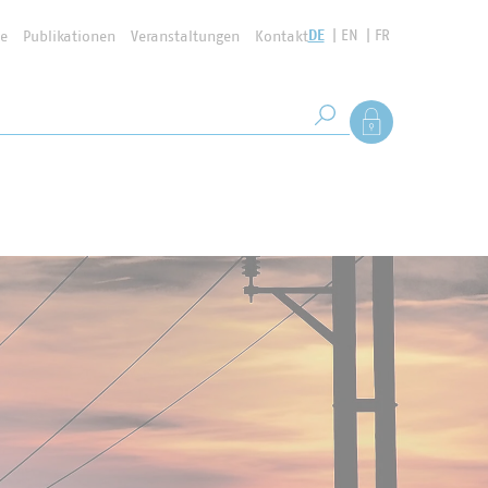
DE
EN
FR
se
Publikationen
Veranstaltungen
Kontakt
Suchbegriff
Als Mitglied anmel
Suche starten