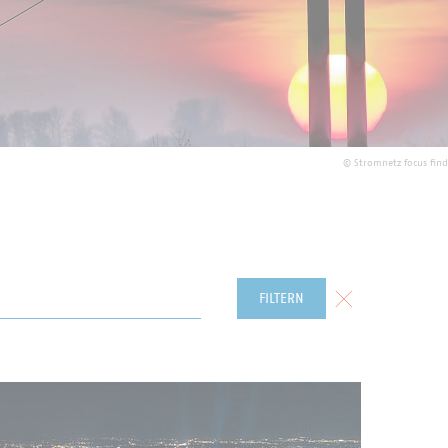
©
Stromnetz focus fin
Formular zurück
FILTERN