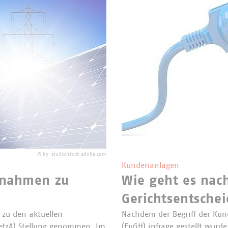
©
by-studio/stock.adobe.com
Kundenanlagen
ngnahmen zu
Wie geht es nac
Gerichtsentsche
zu den aktuellen
Nachdem der Begriff der Ku
etzA) Stellung genommen. Im
(EuGH) infrage gestellt wurd