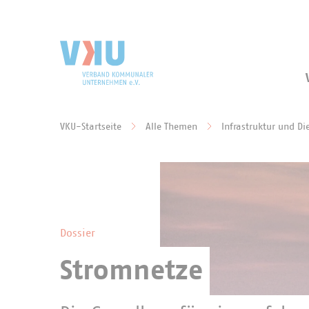
Zum Hauptinhalt springen
Zur Suche springen
VKU-Startseite
Alle Themen
Infrastruktur und Di
Sie befinden sich hier:
Dossier
Stromnetze