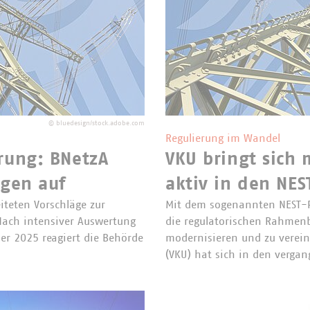
©
bluedesign/stock.adobe.com
Regulierung im Wandel
rung: BNetzA
VKU bringt sich
ngen auf
aktiv in den NES
iteten Vorschläge zur
Mit dem sogenannten NEST-Pr
Nach intensiver Auswertung
die regulatorischen Rahmen
r 2025 reagiert die Behörde
modernisieren und zu vere
(VKU) hat sich in den verg