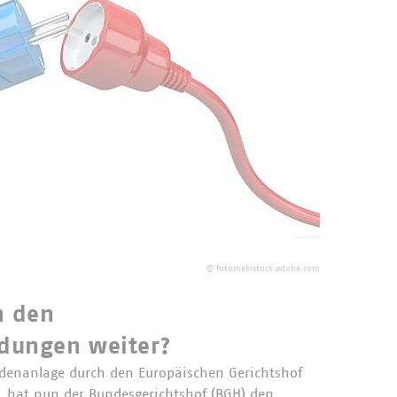
©
fotomek/stock.adobe.com
h den
idungen weiter?
ndenanlage durch den Europäischen Gerichtshof
e, hat nun der Bundesgerichtshof (BGH) den