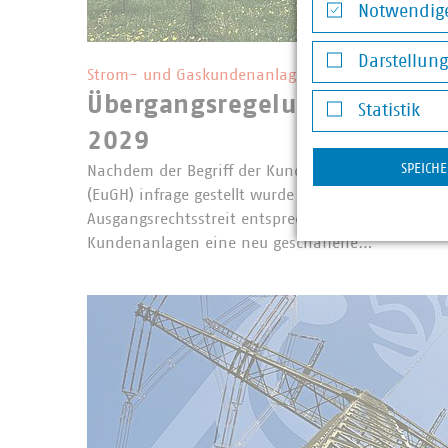
Notwendige
Notwendige Co
Darstellun
Strom- und Gaskundenanlagen
Darstellung v
Übergangsregelung für Kund
Statistik
2029
Statistik
SPEICH
Nachdem der Begriff der Kundenanlage durch den
(EuGH) infrage gestellt wurde und der Bundesgeri
Ausgangsrechtsstreit entsprechend entschieden h
Kundenanlagen eine neu geschaffene…