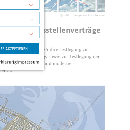
©
mhfotodesign.stock.adobe.com
ur legt Messstellenverträge
IES AKZEPTIEREN
zA) hat am 20.11.2025 ihre Festlegung zur
treiberrahmenvertrags sowie zur Festlegung der
rklärung
Impressum
elligente Messsysteme und moderne
ssen.…