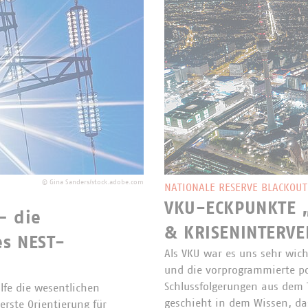
©
Gina Sanders/stock.adobe.com
NATIONALE RESERVE BLACKOUT
VKU-ECKPUNKTE „
– die
& KRISENINTERVE
s NEST-
Als VKU war es uns sehr wich
und die vorprogrammierte po
Schlussfolgerungen aus dem T
lfe die wesentlichen
geschieht in dem Wissen, d
rste Orientierung für