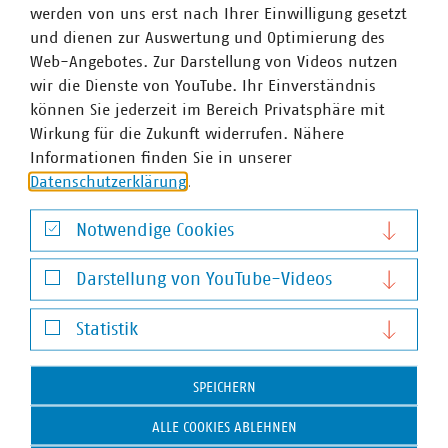
werden von uns erst nach Ihrer Einwilligung gesetzt
veröffentlichtem Beschluss vom 30.01.2024 l Az.: EnVR
und dienen zur Auswertung und Optimierung des
39/22 entschieden, dass die Fortzahlung des
Web-Angebotes. Zur Darstellung von Videos nutzen
regelmäßigen Entgelts an zusätzlichen arbeitsfreien
wir die Dienste von YouTube. Ihr Einverständnis
Tagen aufgrund Betriebsvereinba-rung oder…
können Sie jederzeit im Bereich Privatsphäre mit
Wirkung für die Zukunft widerrufen. Nähere
Informationen finden Sie in unserer
Datenschutzerklärung
.
KANU 2.0
Anpassungen der Abschreibungsmodalitäten im
Notwendige Cookies
Gassektor
Der geplante Ausstieg aus der Erdgasnutzung erfordert
Notwendige Cookies
Darstellung von YouTube-Videos
eine Anpassung der Abschreibungsmodalitäten für die
Transformation der Gasnetze. Die Bundesnetzagentur hat
Darstellung von YouTube-Videos
dazu ein Eckpunktepapier vorgelegt.
Statistik
Statistik
SPEICHERN
ALLE COOKIES ABLEHNEN