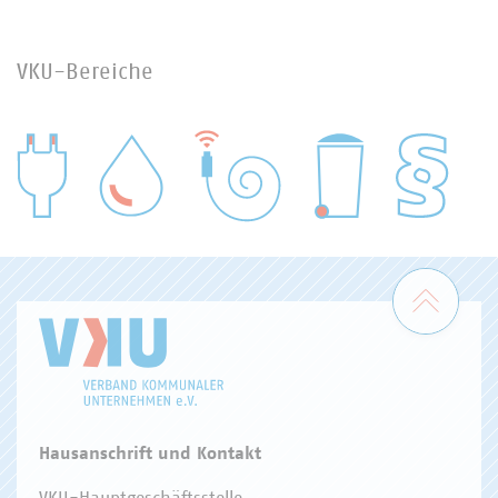
VKU-Bereiche
WASSER/ABWASSER
ENERGIEWIRTSCHAFT
ABFALLWIRTSCHAFT
RECHT
DIGITALISIERUNG/TK
Zum 
Hausanschrift und Kontakt
VKU-Hauptgeschäftsstelle