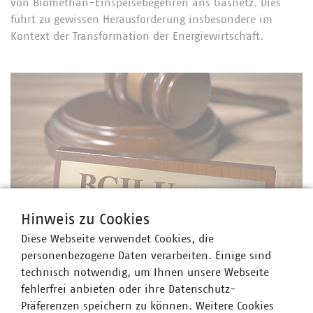
von Biomethan-Einspeisebegehren ans Gasnetz. Dies
führt zu gewissen Herausforderung insbesondere im
Kontext der Transformation der Energiewirtschaft.
Hinweis zu Cookies
Diese Webseite verwendet Cookies, die
©
fotomek/stock.adobe.com
personenbezogene Daten verarbeiten. Einige sind
Anreizregulierung
technisch notwendig, um Ihnen unsere Webseite
Anerkennung von Entgeltfortzahlung an
fehlerfrei anbieten oder ihre Datenschutz-
zusätzlichen Urlaubstagen
Präferenzen speichern zu können. Weitere Cookies
Der Bundesgerichtshof (BGH) hat mit erst kürzlich