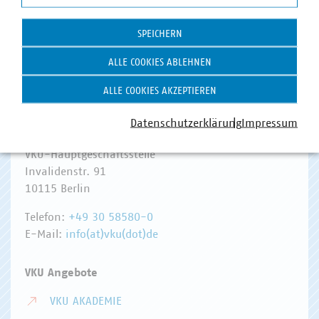
Statistik
Zum 
SPEICHERN
ALLE COOKIES ABLEHNEN
ALLE COOKIES AKZEPTIEREN
Datenschutzerklärung
Impressum
Hausanschrift und Kontakt
VKU-Hauptgeschäftsstelle
Invalidenstr. 91
10115 Berlin
Telefon:
+49 30 58580-0
E-Mail:
info(at)vku(dot)de
VKU Angebote
VKU AKADEMIE