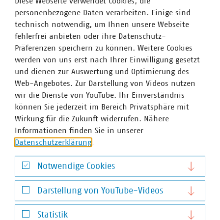
Diese Webseite verwendet Cookies, die
personenbezogene Daten verarbeiten. Einige sind
PDF Download
technisch notwendig, um Ihnen unsere Webseite
fehlerfrei anbieten oder ihre Datenschutz-
Präferenzen speichern zu können. Weitere Cookies
werden von uns erst nach Ihrer Einwilligung gesetzt
und dienen zur Auswertung und Optimierung des
Web-Angebotes. Zur Darstellung von Videos nutzen
wir die Dienste von YouTube. Ihr Einverständnis
können Sie jederzeit im Bereich Privatsphäre mit
Wirkung für die Zukunft widerrufen. Nähere
Informationen finden Sie in unserer
VKU-Bereiche
Datenschutzerklärung
.
Notwendige Cookies
Notwendige Cookies
Darstellung von YouTube-Videos
Darstellung von YouTube-Videos
WASSER/ABWASSER
ENERGIEWIRTSCHAFT
ABFALLWIRTSCHAFT
RECHT
DIGITALISIERUNG/TK
Statistik