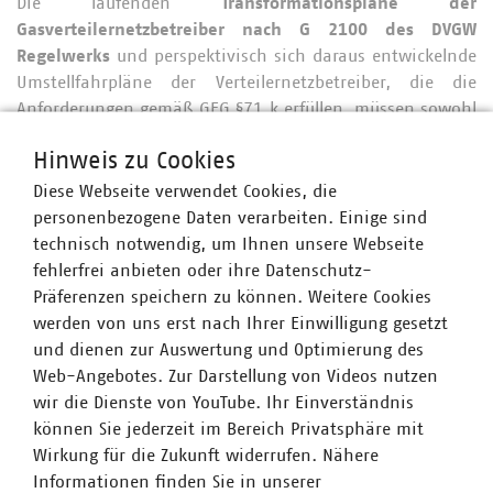
Die laufenden
Transformationspläne der
Gasverteilernetzbetreiber nach G 2100 des DVGW
Regelwerks
und perspektivisch sich daraus entwickelnde
Umstellfahrpläne der Verteilernetzbetreiber, die die
Anforderungen gemäß GEG §71 k erfüllen, müssen sowohl
bei der Dimensionierung des Wasserstofftransportnetzes
Hinweis zu Cookies
sowie in den Verteilernetzen selbst umfassend
Berücksichtigung finden, da im zugrundeliegenden
Diese Webseite verwendet Cookies, die
Planungsprozess „bottom-up“ ein kohärentes Zielbild
personenbezogene Daten verarbeiten. Einige sind
der deutschen Wasserstoffinfrastruktur unter
technisch notwendig, um Ihnen unsere Webseite
Berücksichtigung der „top-down“ FNB-Planungen,
fehlerfrei anbieten oder ihre Datenschutz-
lokaler H
-Einspeisungen, örtlicher (Industrie-) Bedarfe
Präferenzen speichern zu können. Weitere Cookies
2
werden von uns erst nach Ihrer Einwilligung gesetzt
und der Wärmeplanung entsteht. Wie die
und dienen zur Auswertung und Optimierung des
Transformationspläne genau in den
Web-Angebotes. Zur Darstellung von Videos nutzen
Netzentwicklungsplanungen Berücksichtigung finden
wir die Dienste von YouTube. Ihr Einverständnis
sollen, können Sie im Detail der Stellungnahme
können Sie jederzeit im Bereich Privatsphäre mit
entnehmen.
Wirkung für die Zukunft widerrufen. Nähere
Zum Hintergrund:
Informationen finden Sie in unserer