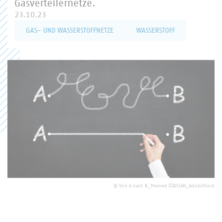
Gasverteilernetze.
23.10.23
GAS- UND WASSERSTOFFNETZE
WASSERSTOFF
©
Von A nach B_Memed ÖZASLAN_AdobeStock