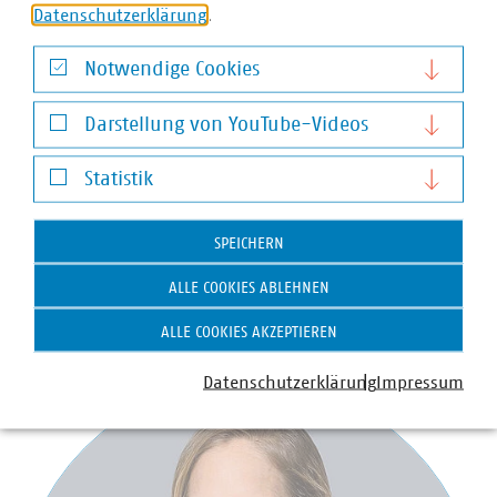
Der VKU hat sich auch in den bisherigen
Datenschutzerklärung
.
Verfahrensschritten zum Wasserstoff-Kernnetz
eingebracht. Zum Nachlesen: VKU-Stellungnahme zum
Notwendige Cookies
Entwurf eines Gesetzes zur Anpassung des
Notwendige Cookies
Energiewirtschaftsrechts an unionsrechtliche Vorgaben
Darstellung von YouTube-Videos
und Ergänzungen von Regelungen zum Wasserstoff-
Darstellung von YouTube-Videos
Kernnetz vom 2023
und zum
Planungsstand des
Statistik
Wasserstoff-Kernnetzes vom Juli 2023
.
Statistik
SPEICHERN
ALLE COOKIES ABLEHNEN
Ansprechpartner
ALLE COOKIES AKZEPTIEREN
Datenschutzerklärung
Impressum