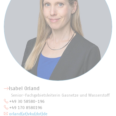
Isabel Orland
Senior-Fachgebietsleiterin Gasnetze und Wasserstoff
+49 30 58580-196
+49 170 8580196
orland(at)vku(dot)de