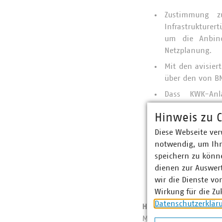
Zustimmung z
Infrastrukturer
um die Anbind
Netzplanung.
Mit den avisier
über den von B
Dass KWK-An
Eingangsparame
Hinweis zu C
eingegangenen 
Diese Webseite ver
Es gibt trotz d
notwendig, um Ihn
hier muss nach
speichern zu könne
Die angekündig
dienen zur Auswer
für die Gasve
wir die Dienste vo
berücksichtigen 
Wirkung für die Zu
Datenschutzerklär
Hintergrundinformat
Mit dem Wasserstoff-