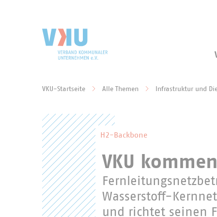
Zum Hauptinhalt springen
Zur Suche springen
VKU-Startseite
Alle Themen
Infrastruktur und Di
Sie befinden sich hier:
H2-Backbone
VKU komment
Fernleitungsnetzbet
Wasserstoff-Kernnet
und richtet seinen 