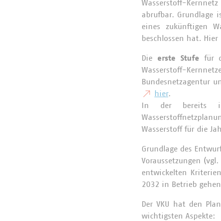
Wasserstoff-Kernnetz
abrufbar. Grundlage 
eines zukünftigen W
beschlossen hat. Hier
Die
erste Stufe
für d
Wasserstoff-Kernn
Bundesnetzagentur un
hier
.
In der bereits i
Wasserstoffnetzpla
Wasserstoff für die J
Grundlage des Entwurf
Voraussetzungen (vgl
entwickelten Kriterie
2032 in Betrieb gehen 
Der VKU hat den Pla
wichtigsten Aspekte: