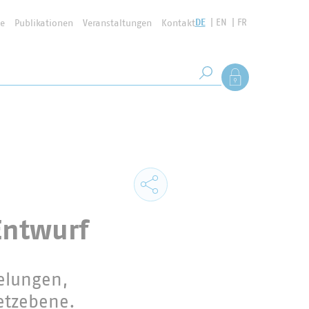
DE
EN
FR
se
Publikationen
Veranstaltungen
Kontakt
Suchbegriff
Als Mitglied anmel
Suche starten
Entwurf
gelungen,
netzebene.