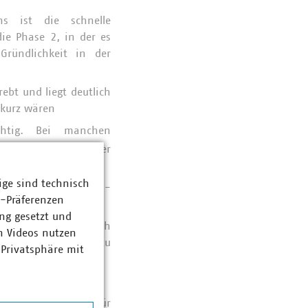
s ist die schnelle
die Phase 2, in der es
ründlichkeit in der
ebt und liegt deutlich
 kurz wären
chtig. Bei manchen
hvollziehbarkeit der
ige sind technisch
der Deutschlandkarte -
z-Präferenzen
ng gesetzt und
des EnWG ist kritisch
n Videos nutzen
rungen, die dann zu
 Privatsphäre mit
rzeugungsregionen für