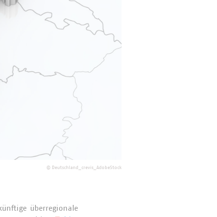
©
Deutschland_crevis_AdobeStock
künftige überregionale