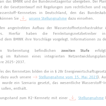
 an das BMWK und die Bundesnetzagentur übergeben. Der Pla
ist der Gesetzentwurf mit Regelungen zum rechtlichen und r
asserstoff-Kernnetzes in Deutschland, den das Bundeska
 können Sie
unsere Stellungnahme
dazu einsehen.
en angestrebten Aufbau der Wasserstoffnetzinfrastruktur 
etzes. Hierfür haben die Fernleitungsnetzbetreiber
d dem BMWK ihre Vorschläge vorgelegt. Informationen zu den
n Vorbereitung befindlichen
zweiten Stufe
erfolg
nung im Rahmen eines integrierten Netzentwicklungspla
ahre 2025-2037.
es des Kernnetzes bilden die in § 28r Energiewirtschaftsgese
. dazu auch unsere
Stellungnahme vom 15. Mai 2023
). Au
n wurde ein Szenario gesetzt, das wesentliche Wasserstoff-In
sollen, enthält.
nungsstand zum H2-Kernnetz mit einer
Stellungnahme
k