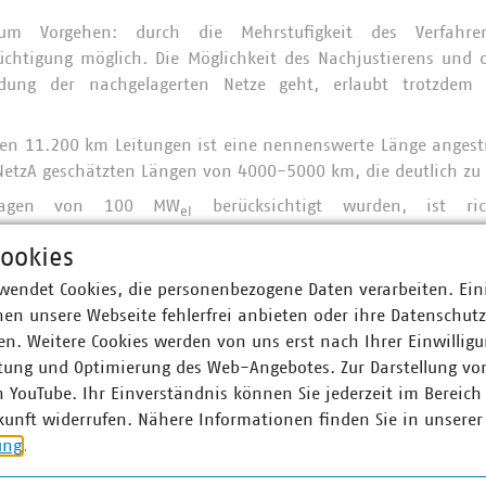
um Vorgehen: durch die Mehrstufigkeit des Verfahren
tüchtigung möglich. Die Möglichkeit des Nachjustierens und 
ung der nachgelagerten Netze geht, erlaubt trotzdem G
ten 11.200 km Leitungen ist eine nennenswerte Länge angestr
NetzA geschätzten Längen von 4000-5000 km, die deutlich zu
lagen von 100 MW
berücksichtigt wurden, ist ri
el
tern muss dennoch nachgebessert werden, v.a. bei der Nac
ookies
Werte.
wendet Cookies, die personenbezogene Daten verarbeiten. Ein
es Ziels der regionalen Ausgewogenheit „weiße Flecken“ auf 
en unsere Webseite fehlerfrei anbieten oder ihre Datenschut
gebessert werden!
n. Weitere Cookies werden von uns erst nach Ihrer Einwilligu
te Phase 2 und die damit verbundene weitere Nachbesserung 
tung und Optimierung des Web-Angebotes. Zur Darstellung vo
rteilernetzbetreiber. Der VKU bringt konkrete Anforde
n YouTube. Ihr Einverständnis können Sie jederzeit im Bereich
sind, bereits an.
kunft widerrufen. Nähere Informationen finden Sie in unserer
ung
.
ionen:
Kernnetz sollen derzeit bekannte große Verbrauchs- und E