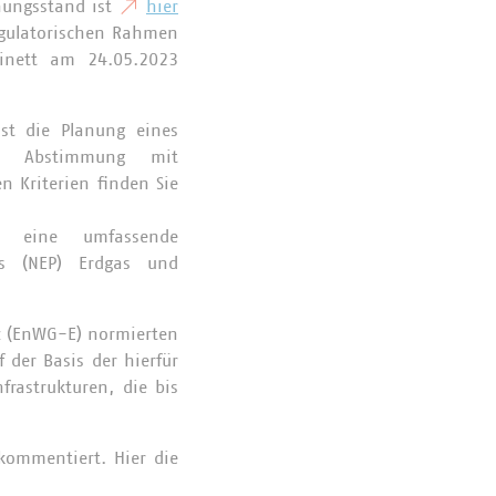
nungsstand ist
hier
egulatorischen Rahmen
binett am 24.05.2023
ist die Planung eines
 in Abstimmung mit
 Kriterien finden Sie
t eine umfassende
ns (NEP) Erdgas und
tz (EnWG-E) normierten
f der Basis der hierfür
frastrukturen, die bis
ommentiert. Hier die