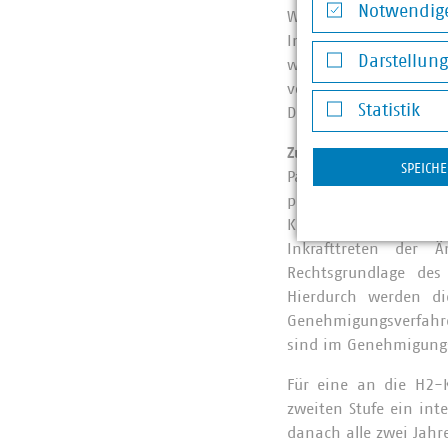
Notwendige
Wasserstoff in Deut
Notwendige Co
Industriezentren, Sp
Darstellun
wichtige Wasserstoff-
Darstellung v
von den Fernleitungsn
Statistik
Darauf aufsetzend wir
Statistik
Zum Prozess im Herbs
SPEICH
Parallel zur Phase de
parlamentarische V
Kabinettbeschluss er
Inkrafttreten der 
Rechtsgrundlage des
Hierdurch werden di
Genehmigungsverfahre
sind im Genehmigungs
Für eine an die H2-
zweiten Stufe ein int
danach alle zwei Jahre