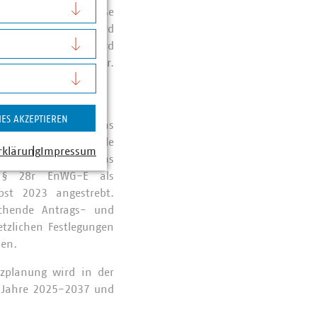
beispielsweise große
en. Das Kernnetz wird
ten. Das Kernnetz wird
erstoff-Infrastruktur.
IES AKZEPTIEREN
etzbetreiber läuft das
. Der entsprechende
rklärung
Impressum
en Verfahrens und das
en § 28r EnWG-E als
bst 2023 angestrebt.
echende Antrags- und
tzlichen Festlegungen
hen.
zplanung wird in der
ie Jahre 2025-2037 und