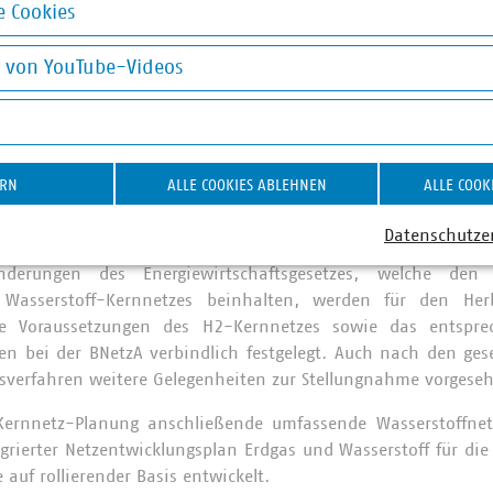
 Cookies
schland erreicht und so zentrale Wasserstoff-Standorte, 
okies
eicher, Kraftwerke und Importkorridore, angebunden werd
g von YouTube-Videos
Infrastrukturen, die bis 2032 in Betrieb gehen sollen, beinhal
on YouTube-Videos
etzbetreibern modelliert und bildet das Grundgerüst der Wass
d es dann weitere Ausbaustufen des Wasserstoffnetzes geben.
t 2023:
ERN
ALLE COOKIES ABLEHNEN
ALLE COOK
r Modellierung und der Entwurfs-Vorstellung durch die Fernn
erfahren zur Novelle des Energiewirtschaftsgesetzes
Datenschutze
folgte am 24. Mai 2023. Der Abschluss des parlamentarisch
Änderungen des Energiewirtschaftsgesetzes, welche d
 Wasserstoff-Kernnetzes beinhalten, werden für den Her
e Voraussetzungen des H2-Kernnetzes sowie das entspr
n bei der BNetzA verbindlich festgelegt. Auch nach den gese
verfahren weitere Gelegenheiten zur Stellungnahme vorgese
Kernnetz-Planung anschließende umfassende Wasserstoffnet
egrierter Netzentwicklungsplan Erdgas und Wasserstoff für d
 auf rollierender Basis entwickelt.