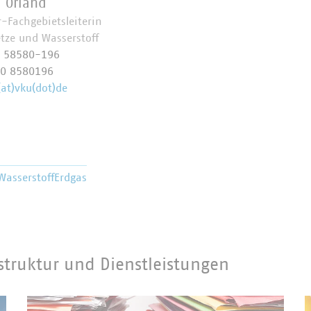
l Orland
r-Fachgebietsleiterin
tze und Wasserstoff
0 58580-196
70 8580196
(at)vku(dot)de
Wasserstoff
Erdgas
struktur und Dienstleistungen