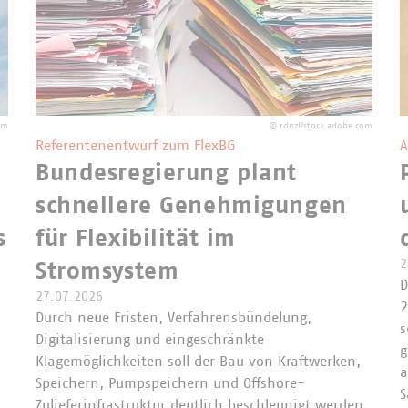
om
©
rdnzl/stock.adobe.com
Referentenentwurf zum FlexBG
A
Bundesregierung plant
schnellere Genehmigungen
s
für Flexibilität im
2
Stromsystem
D
27.07.2026
2
Durch neue Fristen, Verfahrensbündelung,
s
Digitalisierung und eingeschränkte
g
Klagemöglichkeiten soll der Bau von Kraftwerken,
a
Speichern, Pumpspeichern und Offshore-
Zulieferinfrastruktur deutlich beschleunigt werden.