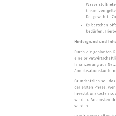
Wasserstoffnetz
Gasnetzentgeltv
Der gewährte Zi
Es bestehen off
bedürfen. Hierb
Hintergrund und Inha
Durch die geplanten R
eine privatwirtschaftl
Finanzierung aus Netz
Amortisationskonto mi
Grundsätzlich soll das
der ersten Phase, wen
Investitionskosten so
werden. Ansonsten dro
werden.