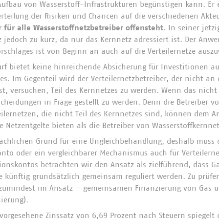
ufbau von Wasserstoff-Infrastrukturen begünstigen kann. Er 
teilung der Risiken und Chancen auf die verschiedenen Akteur
r für alle Wasserstoffnetzbetreiber offensteht
. In seiner jetz
tz jedoch zu kurz, da nur das Kernnetz adressiert ist. Der An
rschlages ist von Beginn an auch auf die Verteilernetze ausz
rf bietet keine hinreichende Absicherung für Investitionen au
es. Im Gegenteil wird der Verteilernetzbetreiber, der nicht an
st, versuchen, Teil des Kernnetzes zu werden. Wenn das nicht
scheidungen in Frage gestellt zu werden. Denn die Betreiber v
eilernetzen, die nicht Teil des Kernnetzes sind, können dem A
e Netzentgelte bieten als die Betreiber von Wasserstoffkernne
sachlichen Grund für eine Ungleichbehandlung, deshalb muss 
nto oder ein vergleichbarer Mechanismus auch für Verteilern
ionskontos betrachten wir den Ansatz als zielführend, dass G
e künftig grundsätzlich gemeinsam reguliert werden. Zu prüf
– zumindest im Ansatz – gemeinsamen Finanzierung von Gas u
ierung).
orgesehene Zinssatz von 6,69 Prozent nach Steuern spiegelt d