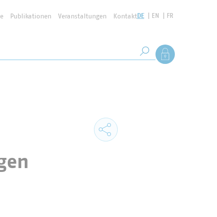
DE
EN
FR
se
Publikationen
Veranstaltungen
Kontakt
Suchbegriff
Als Mitglied anmel
Suche starten
ngen