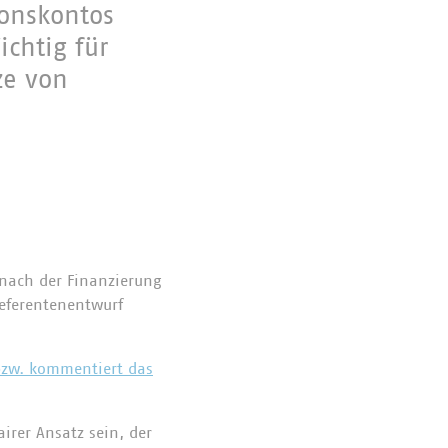
ionskontos
chtig für
ze von
 nach der Finanzierung
eferentenentwurf
 bzw. kommentiert das
irer Ansatz sein, der