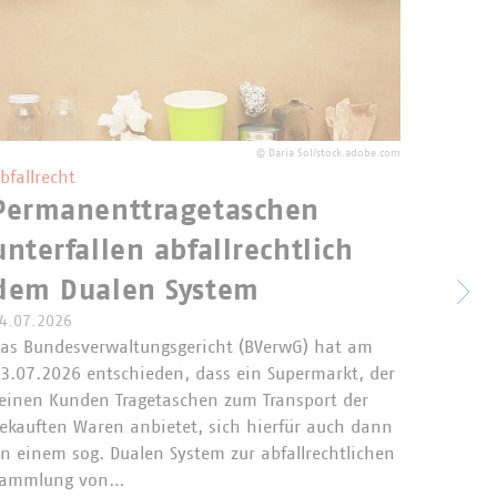
©
Daria Sol/stock.adobe.com
bfallrecht
Permanenttragetaschen
Elek
unterfallen abfallrechtlich
Künd
dem Dualen System
rein
4.07.2026
as Bundesverwaltungsgericht (BVerwG) hat am
besc
3.07.2026 entschieden, dass ein Supermarkt, der
einen Kunden Tragetaschen zum Transport der
Der Bun
ekauften Waren anbietet, sich hierfür auch dann
vom 16.
n einem sog. Dualen System zur abfallrechtlichen
elektro
Sammlung von…