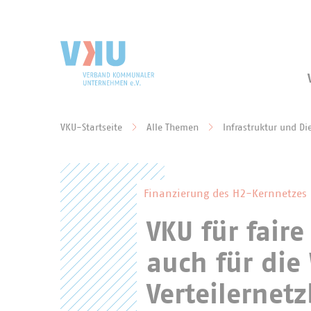
Zum Hauptinhalt springen
Zur Suche springen
VKU-Startseite
Alle Themen
Infrastruktur und Di
Sie befinden sich hier:
Finanzierung des H2-Kernnetzes
VKU für fair
auch für die
Verteilernetz