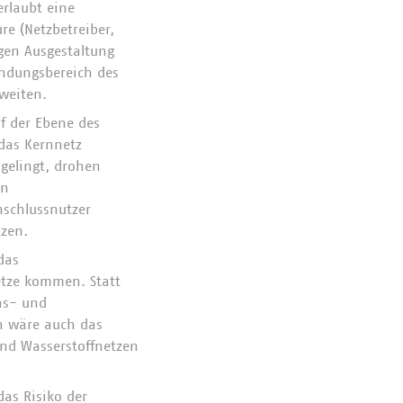
erlaubt eine
e (Netzbetreiber,
igen Ausgestaltung
wendungsbereich des
uweiten.
f der Ebene des
 das Kernnetz
 gelingt, drohen
on
nschlussnutzer
tzen.
das
etze kommen. Statt
as- und
en wäre auch das
nd Wasserstoffnetzen
as Risiko der