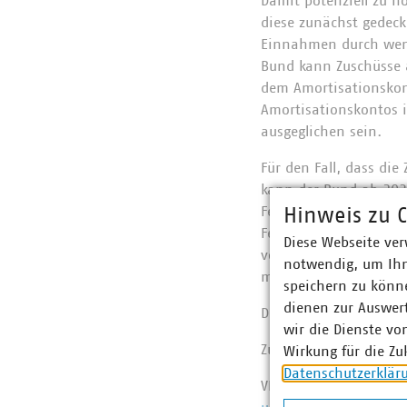
Damit potenziell zu 
diese zunächst gedeck
Einnahmen durch weni
Bund kann Zuschüsse a
dem Amortisationskon
Amortisationskontos i
ausgeglichen sein.
Für den Fall, dass di
kann der Bund ab 2039
Fehlbetrags des Amort
Hinweis zu C
Fehlbetrages des Amor
Diese Webseite ver
vorzeitiger Kündigung
notwendig, um Ihn
müssen in dem Fall au
speichern zu könne
dienen zur Auswer
Der VKU hat sich auch
wir die Dienste vo
Zum Nachlesen:
Wirkung für die Zu
Datenschutzerklär
VKU-Stellungnahme 