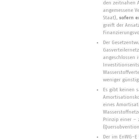
den zeitnahen A
angemessene Ver
Staat),
sofern e
greift der Ansa
Finanzierungsvo
Der Gesetzentwu
Gasverteilernetz
angeschlossen i
Investitionsent
Wasserstoffvert
weniger günstig
Es gibt keinen 
Amortisationsko
eines Amortisat
Wasserstoffnetz
Prinzip einer 
(Quersubvention
Der im EnWG-E v