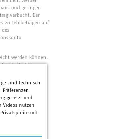
t hemmen, werden
fbaus und geringen
rag verbucht. Der
es zu Fehlbeträgen auf
 des
tionskonto
reicht werden können,
 Ausgleich des
iber (24% des
lenderjahr bei
ige sind technisch
keit zu kündigen, und
z-Präferenzen
ng gesetzt und
n Videos nutzen
etz eingebracht.
 Privatsphäre mit
tschaftsrechts an