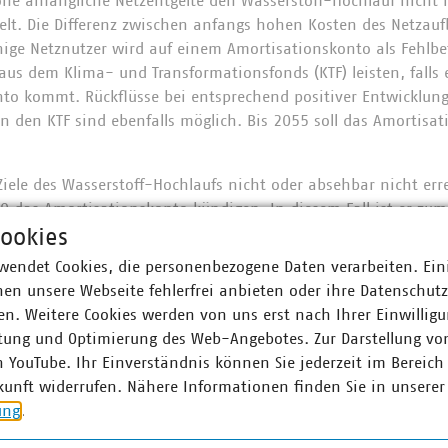
hohe anfängliche Netzentgelte den Wasserstoff-Hochlauf nich
elt. Die Differenz zwischen anfangs hohen Kosten des Netzau
ge Netznutzer wird auf einem Amortisationskonto als Fehlbet
us dem Klima- und Transformationsfonds (KTF) leisten, falls 
to kommt. Rückflüsse bei entsprechend positiver Entwicklung
n den KTF sind ebenfalls möglich. Bis 2055 soll das Amortisa
e Ziele des Wasserstoff-Hochlaufs nicht oder absehbar nicht er
 das Amortisationskonto kündigen. In diesem Fall ist er zum
isationskontos abzüglich des Selbstbehalts der Kernnetzbetre
ookies
tisationskontos zum Laufzeitende, bzw. 0,5 % weniger pro Ka
wendet Cookies, die personenbezogene Daten verarbeiten. Ein
), verpflichtet. Auch die Kernnetzbetreiber haben die Möglich
en unsere Webseite fehlerfrei anbieten oder ihre Datenschut
ch einen entsprechenden Selbstbehalt entrichten.
n. Weitere Cookies werden von uns erst nach Ihrer Einwilligu
tung und Optimierung des Web-Angebotes. Zur Darstellung vo
 in den bisherigen Verfahrensschritten zum Wasserstoff-Kernn
n YouTube. Ihr Einverständnis können Sie jederzeit im Bereich
kunft widerrufen. Nähere Informationen finden Sie in unserer
ung
.
zum
Entwurf eines Gesetzes zur Anpassung des Energiewir