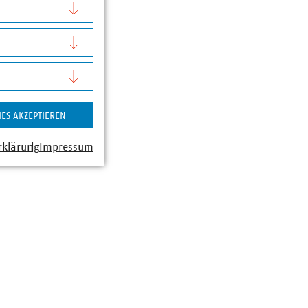
nnetz vom 2023
,
zur gemeinsamen H2-
IES AKZEPTIEREN
rklärung
Impressum