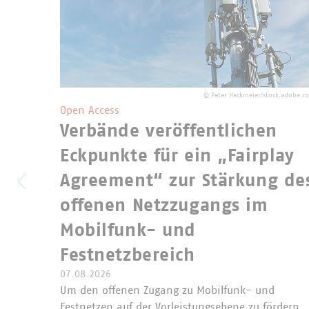
©
Peter Heckmeier/stock.adobe.c
Open Access
Verbände veröffentlichen
Eckpunkte für ein „Fairplay
Agreement“ zur Stärkung de
offenen Netzzugangs im
Mobilfunk- und
Festnetzbereich
07.08.2026
Um den offenen Zugang zu Mobilfunk- und
Festnetzen auf der Vorleistungsebene zu fördern,