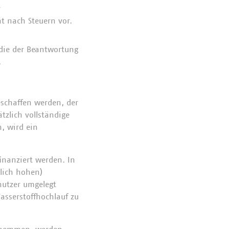
r
t nach Steuern vor.
die der Beantwortung
.
eschaffen werden, der
tzlich vollständige
, wird ein
finanziert werden. In
glich hohen)
nutzer umgelegt
asserstoffhochlauf zu