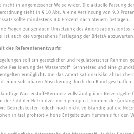
e nicht in angemessener Weise wider. Die aktuelle Fassung de
erordnung sieht in § 10 Abs. 4 eine Verzinsung von 9,0 Prozen
nssatz sollte mindestens 8,0 Prozent nach Steuern betragen.
ene Fragen zur genauen Umsetzung des Amortisationskontos, 
ei ist auch die vorgesehene Festlegung der BNetzA abzuwarten
lt des Referentenentwurfs:
egelungen soll ein gesetzlicher und regulatorischer Rahmen g
iche Realisierung des Wasserstoff-Kernnetzes und eine grundsä
entgelten ermöglicht. Um das Amortisationsrisiko abzusichern
t einer subsidiären Absicherung durch den Bund geschaffen.
 künftige Wasserstoff-Kernnetz vollständig über Netzentgelte 
n die Zahl der Netznutzer noch gering ist, können die (anfän
wie Betriebskosten jedoch noch nicht vollständig auf die Netz
hen initial prohibitiv hohe Entgelte zum Hemmnis für den W