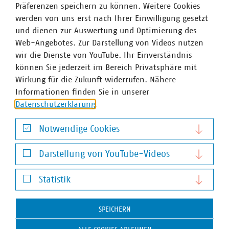
Präferenzen speichern zu können. Weitere Cookies
werden von uns erst nach Ihrer Einwilligung gesetzt
und dienen zur Auswertung und Optimierung des
Web-Angebotes. Zur Darstellung von Videos nutzen
wir die Dienste von YouTube. Ihr Einverständnis
können Sie jederzeit im Bereich Privatsphäre mit
Wirkung für die Zukunft widerrufen. Nähere
Informationen finden Sie in unserer
Datenschutzerklärung
.
Notwendige Cookies
Yvonne Krause
Notwendige Cookies
Senior-Fachgebietsleiterin Stadtsauberkeit,
Darstellung von YouTube-Videos
Winterdienst und Baubetriebshöfe
Darstellung von YouTube-Videos
+49 30 58580-262
Statistik
krause(at)vku(dot)de
Statistik
SPEICHERN
Schlagworte