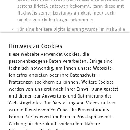
seitens BNetzA entzogen bekommt, kann diese mit
Nachweis seiner Leistungsfähigkeit (neu) auch
wieder zurückübertragen bekommen.
Für eine breitere Digitalisierung wurde im MsbG die
Grenze für Smart-Meter-Pflichteinbaufälle wieder
von 10.000 auf 6.000 kWh/a abgesenkt. Die
Hinweis zu Cookies
Preisobergrenzen für Smart Meter
wurden für
Diese Webseite verwendet Cookies, die
Kunden mit mehr als 20.000 kWh/a angehoben,
personenbezogene Daten verarbeiten. Einige sind
ebenso für moderne Messeinrichtungen. Neu ist,
technisch notwendig, um Ihnen unsere Webseite
dass Netzbetreiber nun die Hälfte der Kosten für
fehlerfrei anbieten oder ihre Datenschutz-
Einbau und Betrieb von Technik zur
Präferenzen speichern zu können. Weitere Cookies
Anlagensteuerung übernehmen sollen.
werden von uns erst nach Ihrer Einwilligung gesetzt
und dienen zur Auswertung und Optimierung des
Nach Ansicht des VKU sollten zumindest Teile des
Web-Angebotes. Zur Darstellung von Videos nutzen
Gesetzesentwurfs verabschiedet werden (Stromspitzen,
wir die Dienste von YouTube. Ihr Einverständnis
Smart-Meter-Rollout). Ob bzw. inwiefern das gelingen
können Sie jederzeit im Bereich Privatsphäre mit
kann, ist derzeit ungewiss. Der Gesetzesentwurf wurde als
Wirkung für die Zukunft widerrufen. Nähere
besonders eilbedürftig gekennzeichnet und soll laut