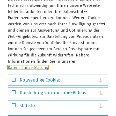
technisch notwendig, um Ihnen unsere Webseite
fehlerfrei anbieten oder ihre Datenschutz-
Präferenzen speichern zu können. Weitere Cookies
werden von uns erst nach Ihrer Einwilligung gesetzt
und dienen zur Auswertung und Optimierung des
Web-Angebotes. Zur Darstellung von Videos nutzen
wir die Dienste von YouTube. Ihr Einverständnis
können Sie jederzeit im Bereich Privatsphäre mit
Wirkung für die Zukunft widerrufen. Nähere
VKU-Bereiche
Informationen finden Sie in unserer
Datenschutzerklärung
.
Notwendige Cookies
Notwendige Cookies
Darstellung von YouTube-Videos
WASSER/ABWASSER
ENERGIEWIRTSCHAFT
ABFALLWIRTSCHAFT
RECHT
DIGITALISIERUNG/TK
Darstellung von YouTube-Videos
Statistik
Zum 
Statistik