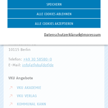
SPEICHERN
ALLE COOKIES ABLEHNEN
ALLE COOKIES AKZEPTIEREN
Hausanschrift und Kontakt
Datenschutzerklärung
Impressum
VKU-Hauptgeschäftsstelle
Invalidenstr. 91
10115 Berlin
Telefon:
+49 30 58580-0
E-Mail:
info(at)vku(dot)de
VKU Angebote
VKU AKADEMIE
VKU VERLAG
KOMMUNAL KANN