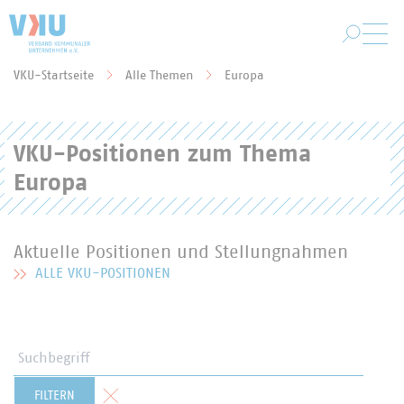
Zum Hauptinhalt springen
VKU-Startseite
Alle Themen
Europa
Sie befinden sich hier:
VKU-Positionen zum Thema
Europa
Aktuelle Positionen und Stellungnahmen
ALLE VKU-POSITIONEN
MEHR ZU AKTUELLE POSITIONEN UND STELLUNGNAHMEN
Suchbegriff
Formular zurücksetzen
FILTERN