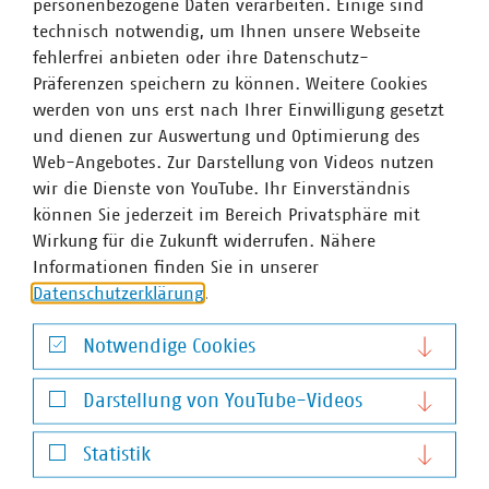
personenbezogene Daten verarbeiten. Einige sind
VKU-Stellungnahme
technisch notwendig, um Ihnen unsere Webseite
Joint BDEW, BREKO and VKU Position Paper / The
fehlerfrei anbieten oder ihre Datenschutz-
new Digital Networks Act: Building a
Präferenzen speichern zu können. Weitere Cookies
competitive and investment-friendly digital
werden von uns erst nach Ihrer Einwilligung gesetzt
future for Europe
und dienen zur Auswertung und Optimierung des
16.03.2026
Web-Angebotes. Zur Darstellung von Videos nutzen
PDF Download
wir die Dienste von YouTube. Ihr Einverständnis
können Sie jederzeit im Bereich Privatsphäre mit
Wirkung für die Zukunft widerrufen. Nähere
Informationen finden Sie in unserer
Datenschutzerklärung
.
Notwendige Cookies
Notwendige Cookies
Darstellung von YouTube-Videos
Darstellung von YouTube-Videos
Statistik
VKU-Stellungnahme
Statistik
Erstpositionierung zum Digital Networks Act