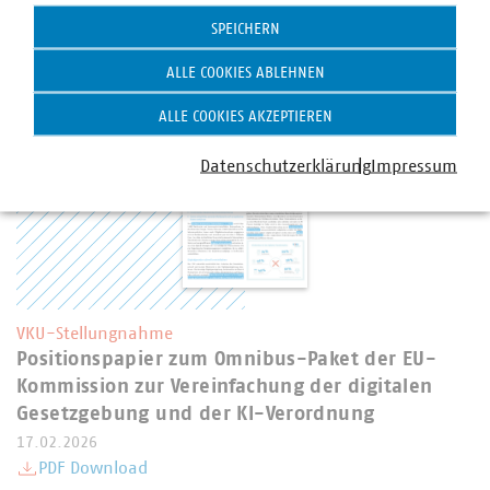
02.03.2026
SPEICHERN
PDF Download
ALLE COOKIES ABLEHNEN
ALLE COOKIES AKZEPTIEREN
Datenschutzerklärung
Impressum
VKU-Stellungnahme
Positionspapier zum Omnibus-Paket der EU-
Kommission zur Vereinfachung der digitalen
Gesetzgebung und der KI-Verordnung
17.02.2026
PDF Download