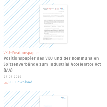
VKU-Positionspapier
Positionspapier des VKU und der kommunalen
Spitzenverbände zum Industrial Accelerator Act
(IAA)
27.07.2026
PDF Download