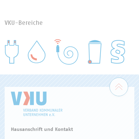
VKU-Bereiche
WASSER/ABWASSER
ENERGIEWIRTSCHAFT
ABFALLWIRTSCHAFT
RECHT
DIGITALISIERUNG/TK
Zum 
Hausanschrift und Kontakt