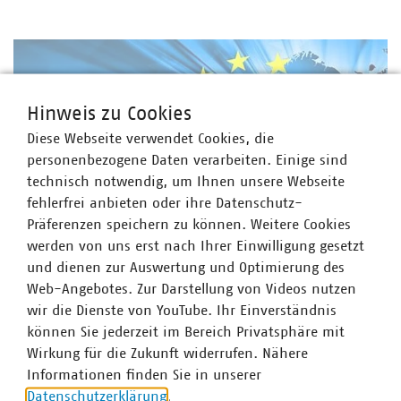
Hinweis zu Cookies
Diese Webseite verwendet Cookies, die
personenbezogene Daten verarbeiten. Einige sind
technisch notwendig, um Ihnen unsere Webseite
fehlerfrei anbieten oder ihre Datenschutz-
Präferenzen speichern zu können. Weitere Cookies
werden von uns erst nach Ihrer Einwilligung gesetzt
©
adimas/stock.adobe.com
und dienen zur Auswertung und Optimierung des
Neue EU-Kommission
Web-Angebotes. Zur Darstellung von Videos nutzen
Amtsantritt der neuen EU-Kommission – was
wir die Dienste von YouTube. Ihr Einverständnis
kommt auf die Kommunalwirtschaft zu?
können Sie jederzeit im Bereich Privatsphäre mit
Fast sechs Monate nach der Europawahl hat die neue
Wirkung für die Zukunft widerrufen. Nähere
EU-Kommission unter Präsidentin Ursula von der Leyen
Informationen finden Sie in unserer
am Sonntag, 1. Dezember, ihr Amt angetreten. Im
Datenschutzerklärung
.