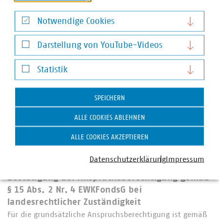
Mittelpunkt steht die Stärkung der Wettbewerbsfähigkeit
Europas.
Notwendige Cookies
Notwendige Cookies
Darstellung von YouTube-Videos
Darstellung von YouTube-Videos
Statistik
Statistik
SPEICHERN
ALLE COOKIES ABLEHNEN
ALLE COOKIES AKZEPTIEREN
Datenschutzerklärung
Impressum
Einwegkunststofffondsgesetz
Bestätigung der Anspruchsberechtigung gemäß
§ 15 Abs. 2 Nr. 4 EWKFondsG bei
landesrechtlicher Zuständigkeit
Für die grundsätzliche Anspruchsberechtigung ist gemäß