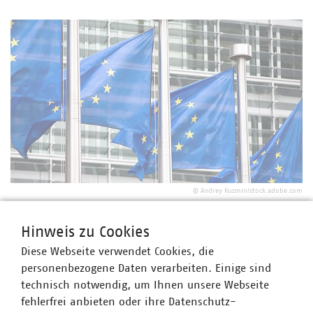
©
Andrey Kuzmin/stock.adobe.com
Reform des EU-Vergaberechts
EU-Vergabereform: Kommunale Verbände
Hinweis zu Cookies
drängen auf Vereinfachung und Flexibilität
Diese Webseite verwendet Cookies, die
26.05.2026
personenbezogene Daten verarbeiten. Einige sind
Der VKU hat sich mit kommunalen Verbänden aus
technisch notwendig, um Ihnen unsere Webseite
Deutschland, Österreich und Frankreich zur
fehlerfrei anbieten oder ihre Datenschutz-
bevorstehenden Vergaberechtsreform positioniert. In