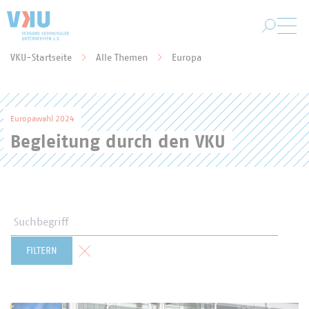
Zum Hauptinhalt springen
VKU-Startseite
Alle Themen
Europa
Sie befinden sich hier:
Europawahl 2024
Begleitung durch den VKU
Suchbegriff
Formular zurücksetzen
FILTERN