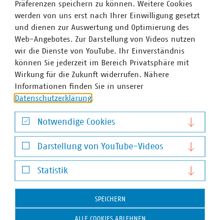
Präferenzen speichern zu können. Weitere Cookies
einer gemeinsamen Stellungnahme fordern die Verbände
werden von uns erst nach Ihrer Einwilligung gesetzt
mehr Einfachheit, Flexibilität und Rechtssicherheit –…
und dienen zur Auswertung und Optimierung des
Web-Angebotes. Zur Darstellung von Videos nutzen
wir die Dienste von YouTube. Ihr Einverständnis
können Sie jederzeit im Bereich Privatsphäre mit
Wirkung für die Zukunft widerrufen. Nähere
Informationen finden Sie in unserer
Datenschutzerklärung
.
Notwendige Cookies
Notwendige Cookies
Darstellung von YouTube-Videos
Darstellung von YouTube-Videos
©
Viacheslav Iakobchuk/stock.adobe.com
Statistik
Einwegkunststofffondsgesetz
Statistik
Einwegkunststofffonds: Über 200 Mio. Euro für
saubere Städte und Kommunen
SPEICHERN
18.05.2026
ALLE COOKIES ABLEHNEN