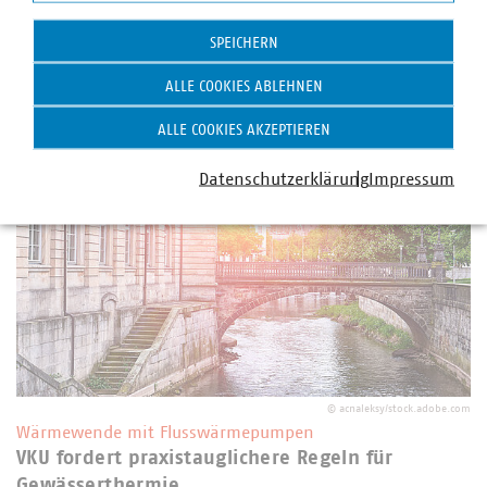
Ausschuss für Wirtschaft und Energie des Deutschen
Statistik
Bundestages rückte der VKU Planungssicherheit,
SPEICHERN
Umsetzungsfragen bei der Kostenaufteilung der Biotreppe
sowie Wechselwirkungen mit der kommunalen…
ALLE COOKIES ABLEHNEN
ALLE COOKIES AKZEPTIEREN
Datenschutzerklärung
Impressum
©
acnaleksy/stock.adobe.com
Wärmewende mit Flusswärmepumpen
VKU fordert praxistauglichere Regeln für
Gewässerthermie