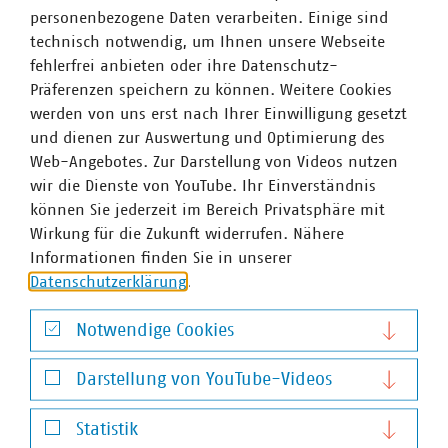
Integration von Biomethan ein.
personenbezogene Daten verarbeiten. Einige sind
technisch notwendig, um Ihnen unsere Webseite
fehlerfrei anbieten oder ihre Datenschutz-
Präferenzen speichern zu können. Weitere Cookies
werden von uns erst nach Ihrer Einwilligung gesetzt
und dienen zur Auswertung und Optimierung des
Web-Angebotes. Zur Darstellung von Videos nutzen
wir die Dienste von YouTube. Ihr Einverständnis
können Sie jederzeit im Bereich Privatsphäre mit
Wirkung für die Zukunft widerrufen. Nähere
Informationen finden Sie in unserer
Datenschutzerklärung
.
©
finecki/stock.adobe.com
Notwendige Cookies
Gebäudemodernisierungsgesetz
Notwendige Cookies
VKU wirbt in Anhörung für praxisnahe und
Darstellung von YouTube-Videos
bürokratiearme Ausgestaltung
Darstellung von YouTube-Videos
25.06.2026
Statistik
Bei der Anhörung zum Gebäudemodernisierungsgesetz im