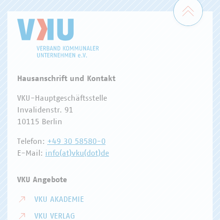
Zum 
Hausanschrift und Kontakt
VKU-Hauptgeschäftsstelle
Invalidenstr. 91
10115 Berlin
Telefon:
+49 30 58580-0
E-Mail:
info(at)vku(dot)de
VKU Angebote
VKU AKADEMIE
VKU VERLAG