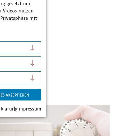
ng gesetzt und
0389
n Videos nutzen
ku(dot)de
 Privatsphäre mit
IES AKZEPTIEREN
rklärung
Impressum