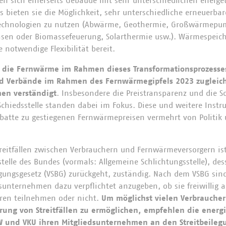
n sich einerseits Gebäude mit sehr unterschiedlichen energe
s bieten sie die Möglichkeit, sehr unterschiedliche erneuerba
echnologien zu nutzen (Abwärme, Geothermie, Großwärmep
sen oder Biomassefeuerung, Solarthermie usw.). Wärmespeiche
notwendige Flexibilität bereit.
 die Fernwärme im Rahmen dieses Transformationsprozesses
nd Verbände im Rahmen des Fernwärmegipfels 2023 zugleic
en verständigt
. Insbesondere die Preistransparenz und die S
e Schiedsstelle standen dabei im Fokus. Diese und weitere Inst
batte zu gestiegenen Fernwärmepreisen vermehrt von Politik
treitfällen zwischen Verbrauchern und Fernwärmeversorgern ist
telle des Bundes (vormals: Allgemeine Schlichtungsstelle), de
egungsgesetz (VSBG) zurückgeht, zuständig. Nach dem VSBG sin
unternehmen dazu verpflichtet anzugeben, ob sie freiwillig 
hren teilnehmen oder nicht.
Um möglichst vielen Verbraucher
ärung von Streitfällen zu ermöglichen, empfehlen die energi
 und VKU ihren Mitgliedsunternehmen an den Streitbeileg