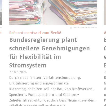
om
©
rdnzl/stock.adobe.com
t
Referentenentwurf zum FlexBG
G
Bundesregierung plant
schnellere Genehmigungen
für Flexibilität im
Stromsystem
27.07.2026
2
Durch neue Fristen, Verfahrensbündelung,
B
Digitalisierung und eingeschränkte
G
Klagemöglichkeiten soll der Bau von Kraftwerken,
G
Speichern, Pumpspeichern und Offshore-
u
Zulieferinfrastruktur deutlich beschleunigt werden.
P
Möglich machen soll es das neue…
d