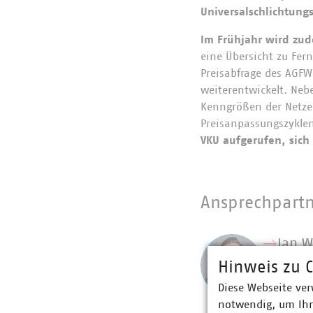
Universalschlichtung
Im Frühjahr wird zud
eine Übersicht zu Fern
Preisabfrage des AGF
weiterentwickelt. Neb
Kenngrößen der Netze,
Preisanpassungszyklen
VKU aufgerufen, sich 
Ansprechpart
Jan W
Berei
Hinweis zu C
Energ
Diese Webseite ver
+49 3
notwendig, um Ihn
+49 1