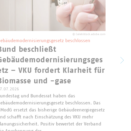
©
Calek/stock.adobe.com
ebäudemodernisierungsgesetz beschlossen
Bund beschließt
Komm
Gebäudemodernisierungsges
zur 
etz – VKU fordert Klarheit für
Emis
Biomasse und -gase
7.07.2026
Die Eur
undestag und Bundesrat haben das
zur Übe
ebäudemodernisierungsgesetz beschlossen. Das
Emissio
ModG ersetzt das bisherige Gebäudeenergiegesetz
die kom
nd schafft nach Einschätzung des VKU mehr
relevan
lanungssicherheit. Positiv bewertet der Verband
Siedlun
ie Anerkennung der…