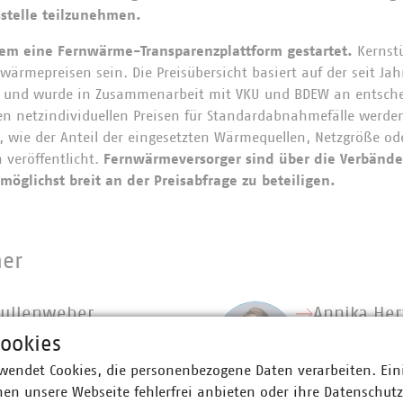
sstelle teilzunehmen.
em eine Fernwärme-Transparenzplattform gestartet.
Kernstü
wärmepreisen sein. Die Preisübersicht basiert auf der seit Ja
W und wurde in Zusammenarbeit mit VKU und BDEW an entsche
en netzindividuellen Preisen für Standardabnahmefälle werde
 wie der Anteil der eingesetzten Wärmequellen, Netzgröße od
 veröffentlicht.
Fernwärmeversorger sind über die Verbänd
möglichst breit an der Preisabfrage zu beteiligen.
ner
ullenweber
Annika Her
chsleiter Energiesystem und
Senior Fachg
ookies
ieerzeugung
Energietech
wendet Cookies, die personenbezogene Daten verarbeiten. Ein
0 58580-380
Systeminteg
en unsere Webseite fehlerfrei anbieten oder ihre Datenschut
70 8580380
+49 30 5858