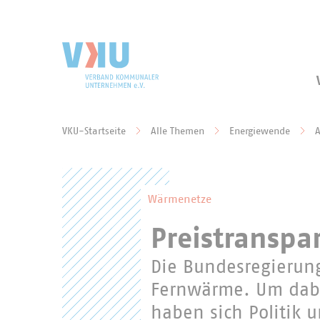
Zum Hauptinhalt springen
Zur Suche springen
VKU-Startseite
Alle Themen
Energiewende
A
Sie befinden sich hier:
Wärmenetze
Preistranspa
Die Bundesregierung
Fernwärme. Um dabe
haben sich Politik