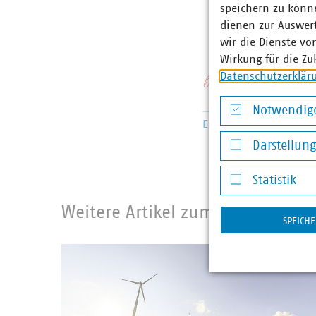
speichern zu könne
wullen
dienen zur Auswer
wir die Dienste vo
Wirkung für die Zu
Datenschutzerklär
Schlagworte
Notwendige
Erneuerbare Energien
Notwendige Co
Darstellun
Darstellung v
Statistik
Statistik
Weitere Artikel zum Thema Ene
SPEICH