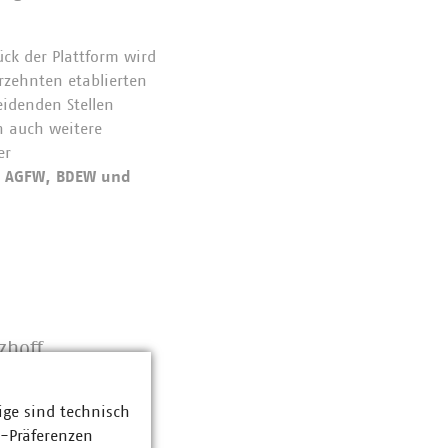
ck der Plattform wird
hrzehnten etablierten
idenden Stellen
n auch weitere
er
e AGFW, BDEW und
zhoff
ebietsleiterin für
nik und
ige sind technisch
ration
z-Präferenzen
0-389