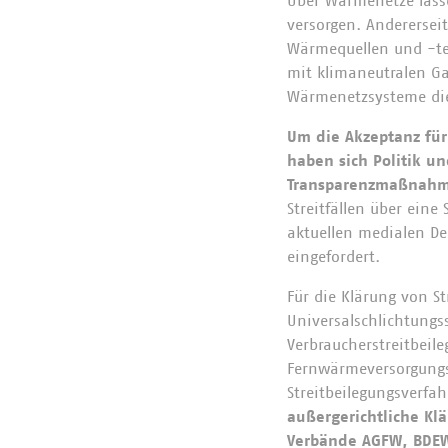
Über Wärmenetze lasse
versorgen. Andererseit
Wärmequellen und -t
mit klimaneutralen Ga
Wärmenetzsysteme die 
Um die Akzeptanz für
haben sich Politik u
Transparenzmaßnahm
Streitfällen über ein
aktuellen medialen De
eingefordert.
Für die Klärung von S
Universalschlichtungss
Verbraucherstreitbeil
Fernwärmeversorgungs
Streitbeilegungsverfa
außergerichtliche Kl
Verbände AGFW, BDEW