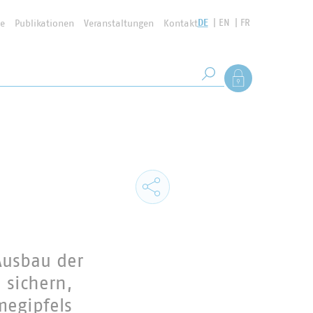
DE
EN
FR
se
Publikationen
Veranstaltungen
Kontakt
Suchbegriff
Als Mitglied anmel
Suche starten
Ausbau der
 sichern,
megipfels