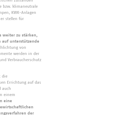
tischen Zuständen
re bzw. klimaneutrale
umpen, KWK-Anlagen
r stellen für
 weiter zu stärken,
h auf unterstützende
chlichtung von
rumente werden in der
 und Verbraucherschutz
 die
ssen Errichtung auf das
d auch
an einem
n eine
ewirtschaftlichen
ungsverfahren der