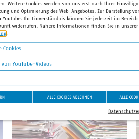
n. Weitere Cookies werden von uns erst nach Ihrer Einwilligu
weber(at)vku(dot)de
+49 170 858
tung und Optimierung des Web-Angebotes. Zur Darstellung vo
herzhoff(at)v
n YouTube. Ihr Einverständnis können Sie jederzeit im Bereich
kunft widerrufen. Nähere Informationen finden Sie in unserer
ung
.
 Cookies
Wärmewende
Transparenz
okies
g von YouTube-Videos
on YouTube-Videos
rgiewende
ERN
ALLE COOKIES ABLEHNEN
ALLE COOK
Datenschutze