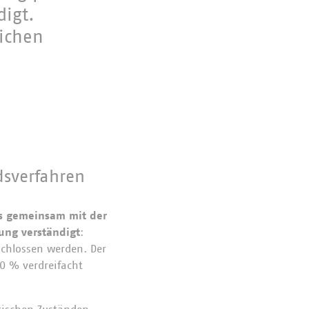
igt.
ichen
dsverfahren
s gemeinsam mit der
ung verständigt
:
schlossen werden. Der
0 % verdreifacht