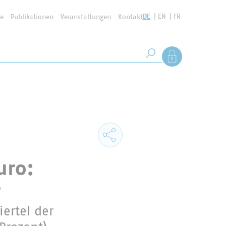
DE
EN
FR
se
Publikationen
Veranstaltungen
Kontakt
Suchbegriff
Als Mitglied anmel
Suche starten
uro:
r
iertel der