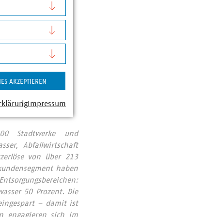
der schließen zu
IES AKZEPTIEREN
rklärung
Impressum
00 Stadtwerke und
er, Abfallwirtschaft
zerlöse von über 213
ndkundensegment haben
Entsorgungsbereichen:
asser 50 Prozent. Die
ingespart – damit ist
n engagieren sich im