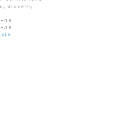
om, Stromnetze,
0-208
0-208
ot)de