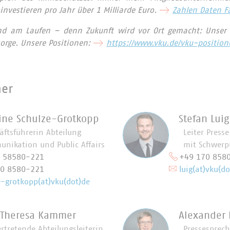
nvestieren pro Jahr über 1 Milliarde Euro.
Zahlen Daten F
nd am Laufen – denn Zukunft wird vor Ort gemacht: Unser 
orge. Unsere Positionen:
https://www.vku.de/vku-position
ner
tine Schulze-Grotkopp
Stefan Luig
äftsführerin Abteilung
Leiter Press
nikation und Public Affairs
mit Schwerp
0 58580-221
+49 170 858
70 8580-221
luig(at)vku(do
e-grotkopp(at)vku(dot)de
 Theresa Kammer
Alexander
ertretende Abteilungsleiterin
Pressesprec