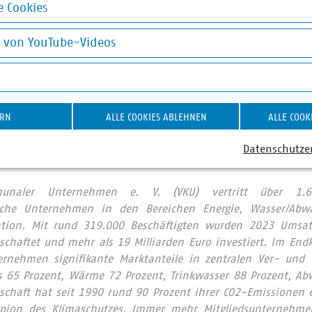
 Cookies
chtern: 73 Prozent
okies
g von YouTube-Videos
 das Bädersterben: Erwägen Sie, kurz- oder mittelfristig Bä
on YouTube-Videos
ERN
ALLE COOKIES ABLEHNEN
ALLE COOK
t
Datenschutze
unaler Unternehmen e. V. (VKU) vertritt über 1.6
iche Unternehmen in den Bereichen Energie, Wasser/Abwass
tion. Mit rund 319.000 Beschäftigten wurden 2023 Umsat
rtschaftet und mehr als 19 Milliarden Euro investiert. Im E
ernehmen signifikante Marktanteile in zentralen Ver- und 
s 65 Prozent, Wärme 72 Prozent, Trinkwasser 88 Prozent, Abw
schaft hat seit 1990 rund 90 Prozent ihrer CO2-Emissionen e
pion des Klimaschutzes. Immer mehr Mitgliedsunternehme