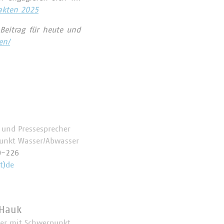
akten 2025
Beitrag für heute und
en/
e und Pressesprecher
unkt Wasser/Abwasser
0-226
t)de
 Hauk
her mit Schwerpunkt