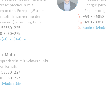
ressesprecherin mit
Energie (Str
rpunkten Energie (Wärme,
Regulierung)
rstoff, Finanzierung der
+49 30 5858
iewende) sowie Digitales
+49 170 858
0 58580-225
hauk(at)vku(d
70 8580-225
(at)vku(dot)de
in Mohr
esprecherin mit Schwerpunkt
wirtschaft
0 58580-227
70 8580-227
t)vku(dot)de