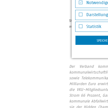
Notwendige
… sich verschle
Notwendige Co
Darstellun
Stichwort Debatte um
Darstellung v
müssen?
Statistik
Statistik
Ja: 21 Prozent
SPEICH
Nein: 79 Prozen
Der Verband komm
kommunalwirtschaftl
sowie Telekommunika
Milliarden Euro erwi
die VKU-Mitgliedsunt
Strom 66 Prozent, Ga
kommunale Abfallwirt
sie der Hidden Cham