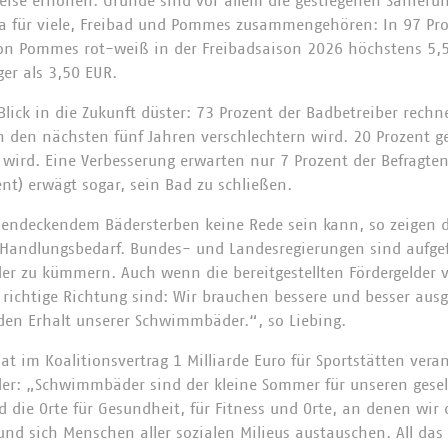
eise erhöhen. Gründe sind vor allem die gestiegenen Sanieru
a für viele, Freibad und Pommes zusammengehören: In 97 Pro
ion Pommes rot-weiß in der Freibadsaison 2026 höchstens 5,5
ger als 3,50 EUR.
Blick in die Zukunft düster: 73 Prozent der Badbetreiber rech
 in den nächsten fünf Jahren verschlechtern wird. 20 Prozent 
 wird. Eine Verbesserung erwarten nur 7 Prozent der Befragten
ent) erwägt sogar, sein Bad zu schließen.
endeckendem Bädersterben keine Rede sein kann, so zeigen 
 Handlungsbedarf. Bundes- und Landesregierungen sind aufgef
er zu kümmern. Auch wenn die bereitgestellten Fördergelder v
e richtige Richtung sind: Wir brauchen bessere und besser ausg
den Erhalt unserer Schwimmbäder.“, so Liebing.
t im Koalitionsvertrag 1 Milliarde Euro für Sportstätten veran
er: „Schwimmbäder sind der kleine Sommer für unseren gesel
die Orte für Gesundheit, für Fitness und Orte, an denen wir d
d sich Menschen aller sozialen Milieus austauschen. All das 