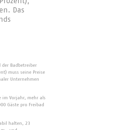
Prozent),
en. Das
nds
l der Badbetreiber
ent) muss seine Preise
unaler Unternehmen
e im Vorjahr, mehr als
000 Gäste pro Freibad
abil halten, 23