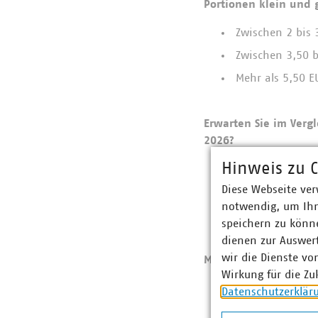
Portionen klein und 
Zwischen 2 bis 
Zwischen 3,50 b
Mehr als 5,50 E
Erwarten Sie im Vergl
2026?
Hinweis zu C
Wir erwarten m
Diese Webseite ver
Wir erwarten äh
notwendig, um Ihn
Wir erwarten we
speichern zu könne
dienen zur Auswer
wir die Dienste vo
Mit Blick auf die fi
Wirkung für die Zu
… sich verbess
Datenschutzerklär
… gleichbleibe