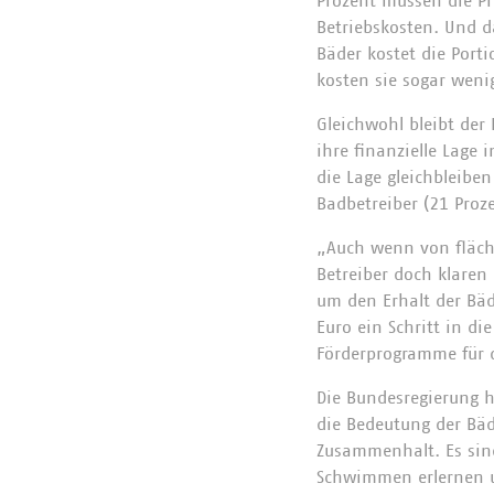
Prozent müssen die Pr
Betriebskosten. Und d
Bäder kostet die Port
kosten sie sogar weni
Gleichwohl bleibt der 
ihre finanzielle Lage
die Lage gleichbleiben
Badbetreiber (21 Proz
„Auch wenn von fläch
Betreiber doch klaren
um den Erhalt der Bäd
Euro ein Schritt in di
Förderprogramme für 
Die Bundesregierung ha
die Bedeutung der Bäd
Zusammenhalt. Es sind 
Schwimmen erlernen un