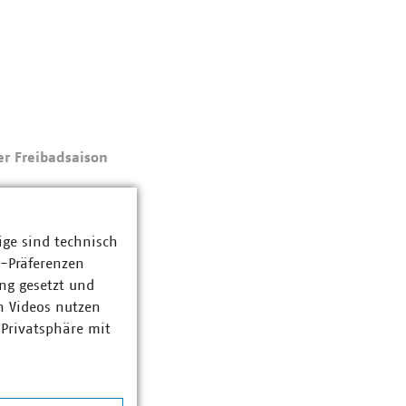
er Freibadsaison
ige sind technisch
z-Präferenzen
ng gesetzt und
n Videos nutzen
 Privatsphäre mit
e?