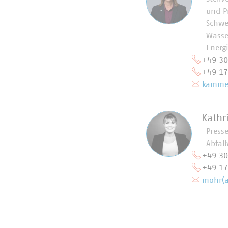
und P
Schwe
Wasse
Energ
+49 3
+49 1
kammer
Kathr
Press
Abfall
+49 3
+49 1
mohr(a