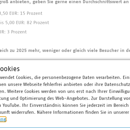
groß anbieten, geben Sie gerne einen Durchschnittswert an
3,50 EUR: 15 Prozent
is 5,00 EUR: 82 Prozent
UR: 3 Prozent
eich zu 2025 mehr, weniger oder gleich viele Besucher in d
ookies
ehr Besucher als 2025: 29 Prozent
wendet Cookies, die personenbezogene Daten verarbeiten. Ein
nlich viele Besucher als 2025: 69 Prozent
en unsere Webseite fehlerfrei anbieten oder ihre Datenschut
niger Besucher als 2025: 3 Prozent
n. Weitere Cookies werden von uns erst nach Ihrer Einwilligu
tung und Optimierung des Web-Angebotes. Zur Darstellung vo
n YouTube. Ihr Einverständnis können Sie jederzeit im Bereich
nanzielle Lage: Wie schauen Sie auf die kommenden fünf Jahr
kunft widerrufen. Nähere Informationen finden Sie in unserer
ern: 7 Prozent
ung
.
n: 20 Prozent