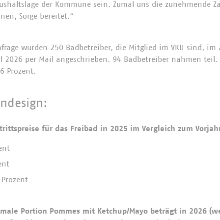
ushaltslage der Kommune sein. Zumal uns die zunehmende Za
en, Sorge bereitet.“
rage wurden 250 Badbetreiber, die Mitglied im VKU sind, im
ril 2026 per Mail angeschrieben. 94 Badbetreiber nahmen teil. 
,6 Prozent.
ndesign:
rittspreise für das Freibad in 2025 im Vergleich zum Vorjah
zent
zent
 Prozent
ormale Portion Pommes mit Ketchup/Mayo beträgt in 2026 (w