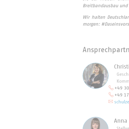
Breitbandausbau und i
Wir halten Deutschla
morgen: #Daseinsvors
Ansprechpart
Chris
Gesch
Kommu
+49 3
+49 1
schulz
Anna
Stellv