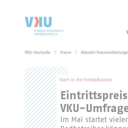
Zum Hauptinhalt springen
Zur Suche springen
VKU-Startseite
Presse
Aktuelle Pressemitteilung
Sie befinden sich hier:
Start in die Freibadsaison
Eintrittspre
VKU-Umfrage 
Im Mai startet viele