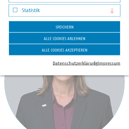
+49 170 8580-226
Darstellung von YouTube-Videos
luig(at)vku(dot)de
Statistik
Statistik
SPEICHERN
ALLE COOKIES ABLEHNEN
ALLE COOKIES AKZEPTIEREN
Datenschutzerklärung
Impressum