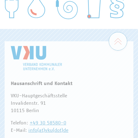
WASSER/ABWASSER
ENERGIEWIRTSCHAFT
ABFALLWIRTSCHAFT
RECHT
DIGITALISIERUNG/TK
Zum 
Hausanschrift und Kontakt
VKU-Hauptgeschäftsstelle
Invalidenstr. 91
10115 Berlin
Telefon:
+49 30 58580-0
E-Mail:
info(at)vku(dot)de