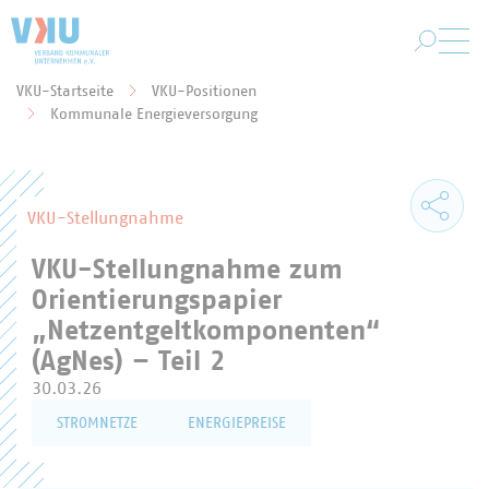
Zum Hauptinhalt springen
VKU-Startseite
VKU-Positionen
Sie befinden sich hier:
Kommunale Energieversorgung
VKU-Stellungnahme
VKU-Stellungnahme zum
Orientierungspapier
„Netzentgeltkomponenten“
(AgNes) – Teil 2
30.03.26
STROMNETZE
ENERGIEPREISE