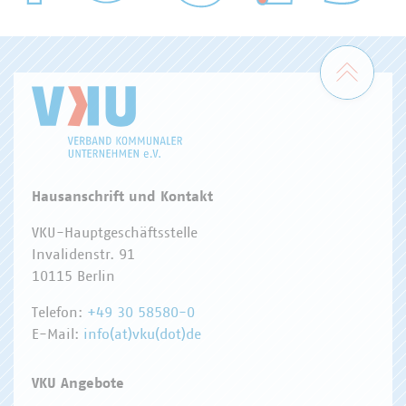
WASSER/ABWASSER
ENERGIEWIRTSCHAFT
ABFALLWIRTSCHAFT
RECHT
DIGITALISIERUNG/TK
Zum 
Hausanschrift und Kontakt
VKU-Hauptgeschäftsstelle
Invalidenstr. 91
10115 Berlin
Telefon:
+49 30 58580-0
E-Mail:
info(at)vku(dot)de
VKU Angebote