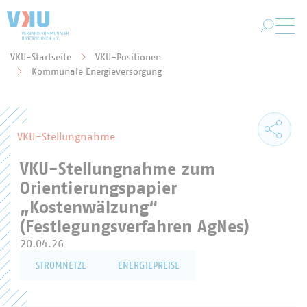
Zum Hauptinhalt springen
VKU-Startseite
VKU-Positionen
Sie befinden sich hier:
Kommunale Energieversorgung
VKU-Stellungnahme
VKU-Stellungnahme zum
Orientierungspapier
„Kostenwälzung“
(Festlegungsverfahren AgNes)
20.04.26
STROMNETZE
ENERGIEPREISE