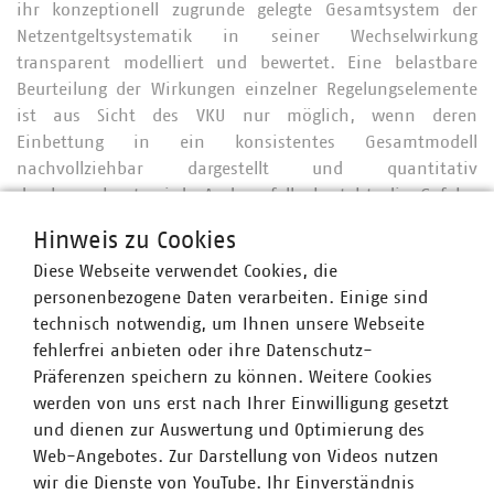
ihr konzeptionell zugrunde gelegte Gesamtsystem der
Netzentgeltsystematik in seiner Wechselwirkung
transparent modelliert und bewertet. Eine belastbare
Beurteilung der Wirkungen einzelner Regelungselemente
ist aus Sicht des VKU nur möglich, wenn deren
Einbettung in ein konsistentes Gesamtmodell
nachvollziehbar dargestellt und quantitativ
durchgerechnet wird. Anderenfalls besteht die Gefahr,
dass einzelne Maßnahmen zwar für sich genommen
Hinweis zu Cookies
plausibel erscheinen, im Zusammenspiel jedoch
Diese Webseite verwendet Cookies, die
widersprüchliche oder unerwünschte Effekte entfalten.
personenbezogene Daten verarbeiten. Einige sind
Der VKU zeigt in dieser Stellungnahme anhand eines
technisch notwendig, um Ihnen unsere Webseite
konkreten Rechenbeispiels auf, dass das von der
fehlerfrei anbieten oder ihre Datenschutz-
Bundesnetzagentur vorgeschlagene Modell
Präferenzen speichern zu können. Weitere Cookies
widersprüchliche Effekte erzeugt. Insbesondere wird
werden von uns erst nach Ihrer Einwilligung gesetzt
deutlich, dass die intendierte verursachungsgerechte
und dienen zur Auswertung und Optimierung des
Kostenallokation in bestimmten Konstellationen ins
Web-Angebotes. Zur Darstellung von Videos nutzen
Gegenteil verkehren kann. Der VKU befürchtet zudem,
wir die Dienste von YouTube. Ihr Einverständnis