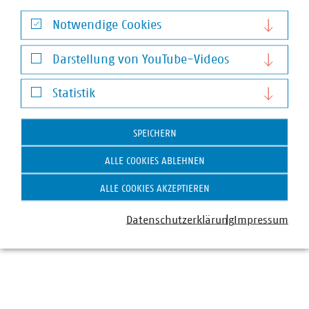
Notwendige Cookies
Notwendige Cookies
Darstellung von YouTube-Videos
Darstellung von YouTube-Videos
Victor Fröse
Statistik
Senior-Fachgebietsleiter Regulierung
Statistik
+49 30 58580-195
SPEICHERN
+49 170 8580195
froese(at)vku(dot)de
ALLE COOKIES ABLEHNEN
ALLE COOKIES AKZEPTIEREN
Schlagworte
Datenschutzerklärung
Impressum
Netzleistungsfähigkeit
Netzbewirtschaftung