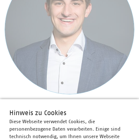
Marco Schulpin
Senior-Fachgebietsleiter
Hinweis zu Cookies
+49 211 159243-12
Diese Webseite verwendet Cookies, die
schulpin(at)vku(dot)de
personenbezogene Daten verarbeiten. Einige sind
technisch notwendig, um Ihnen unsere Webseite