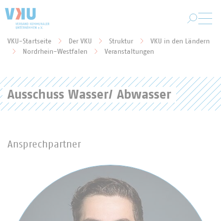
Zum Hauptinhalt springen
VKU-Startseite
Der VKU
Struktur
VKU in den Ländern
Sie befinden sich hier:
Nordrhein-Westfalen
Veranstaltungen
Ausschuss Wasser/ Abwasser
Ansprechpartner