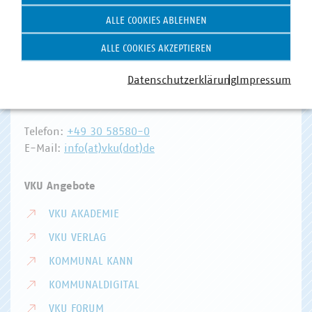
ALLE COOKIES ABLEHNEN
Hausanschrift und Kontakt
ALLE COOKIES AKZEPTIEREN
VKU-Hauptgeschäftsstelle
Datenschutzerklärung
Impressum
Invalidenstr. 91
10115 Berlin
Telefon:
+49 30 58580-0
E-Mail:
info(at)vku(dot)de
VKU Angebote
VKU AKADEMIE
VKU VERLAG
KOMMUNAL KANN
KOMMUNALDIGITAL
VKU FORUM