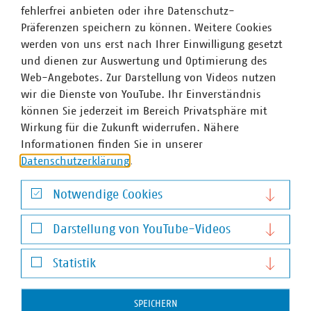
fehlerfrei anbieten oder ihre Datenschutz-
Präferenzen speichern zu können. Weitere Cookies
werden von uns erst nach Ihrer Einwilligung gesetzt
und dienen zur Auswertung und Optimierung des
Web-Angebotes. Zur Darstellung von Videos nutzen
wir die Dienste von YouTube. Ihr Einverständnis
können Sie jederzeit im Bereich Privatsphäre mit
VKU-Bereiche
Wirkung für die Zukunft widerrufen. Nähere
Informationen finden Sie in unserer
Datenschutzerklärung
.
Notwendige Cookies
WASSER/ABWASSER
Notwendige Cookies
ENERGIEWIRTSCHAFT
ABFALLWIRTSCHAFT
RECHT
DIGITALISIERUNG/TK
Darstellung von YouTube-Videos
Zum 
Darstellung von YouTube-Videos
Statistik
Statistik
SPEICHERN