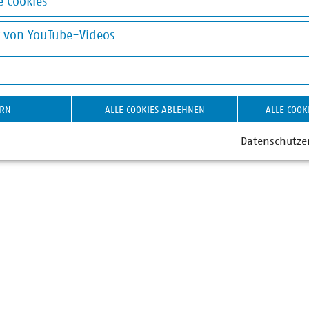
 Cookies
okies
Schnepper
g von YouTube-Videos
t
on YouTube-Videos
 159243-14
r(at)vku(dot)de
ERN
ALLE COOKIES ABLEHNEN
ALLE COOK
Datenschutze