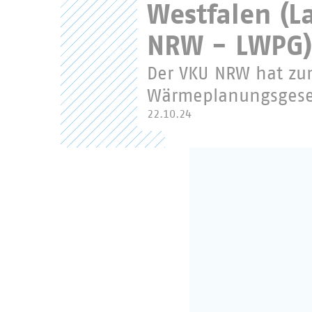
Westfalen (
NRW - LWPG)
Der VKU NRW hat zu
Wärmeplanungsgese
22.10.24