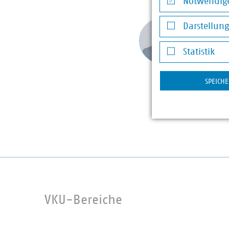
Notwendige
Notwendige Co
Simon 
Darstellun
Referen
Darstellung v
+49 211
Statistik
schneppe
Statistik
SPEICH
VKU-Bereiche