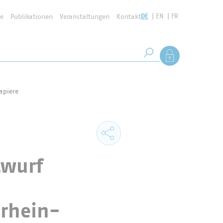
DE
EN
FR
se
Publikationen
Veranstaltungen
Kontakt
Suchbegriff
Als Mitglied anmel
Suche starten
apiere
twurf
rhein-