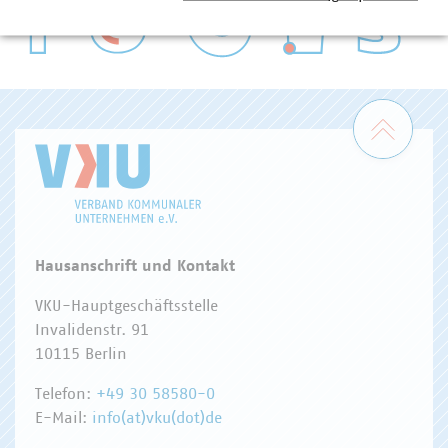
WASSER/ABWASSER
ENERGIEWIRTSCHAFT
ABFALLWIRTSCHAFT
RECHT
DIGITALISIERUNG/TK
Zum 
Hausanschrift und Kontakt
VKU-Hauptgeschäftsstelle
Invalidenstr. 91
10115 Berlin
Telefon:
+49 30 58580-0
E-Mail:
info(at)vku(dot)de