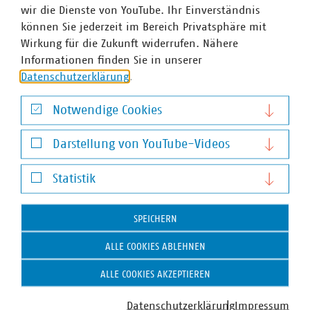
wir die Dienste von YouTube. Ihr Einverständnis
können Sie jederzeit im Bereich Privatsphäre mit
Dr. Jürgen Kruse
Wirkung für die Zukunft widerrufen. Nähere
Stv. Geschäftsführer
Informationen finden Sie in unserer
+49 211 159243-13
Datenschutzerklärung
.
kruse(at)vku(dot)de
Notwendige Cookies
Notwendige Cookies
Darstellung von YouTube-Videos
Darstellung von YouTube-Videos
Statistik
Statistik
SPEICHERN
ALLE COOKIES ABLEHNEN
VKU-Bereiche
ALLE COOKIES AKZEPTIEREN
Datenschutzerklärung
Impressum