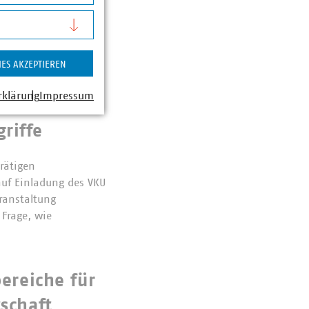
ernehmen LinkedIn
äftiges Profil? Wie
ein starkes Netzwerk
IES AKZEPTIEREN
iesen und…
rklärung
Impressum
r IT-Sicherheit
riffe
rätigen
uf Einladung des VKU
ranstaltung
Frage, wie
ereiche für
schaft