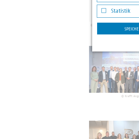
Darstellung v
Statistik
Statistik
©
Lots* Gesellschaft für veränd
SPEICH
©
Krafft An