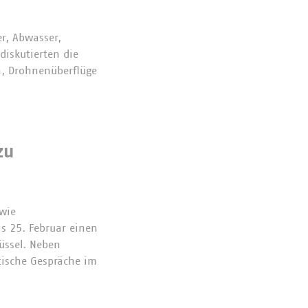
r, Abwasser,
iskutierten die
, Drohnenüberflüge
zu
wie
s 25. Februar einen
üssel. Neben
tische Gespräche im