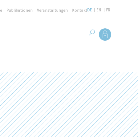
DE
EN
FR
se
Publikationen
Veranstaltungen
Kontakt
Suchbegriff
Als Mitglied anmel
Suche starten