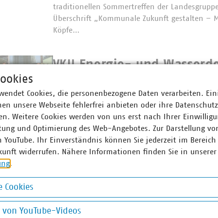
traditionellen Sommertreffen der Landesgruppe
Überschrift „Kommunale Zukunft gestalten – M
Köpfe…
VKU Energie- und Wasserde
ookies
Gast in Dänemark
wendet Cookies, die personenbezogene Daten verarbeiten. Ein
14.11.2024
en unsere Webseite fehlerfrei anbieten oder ihre Datenschut
In Kooperation der VKU-Landesgruppen Nord, B
n. Weitere Cookies werden von uns erst nach Ihrer Einwilligu
und dem Dänischen Generalkonsulat Hamburg 
tung und Optimierung des Web-Angebotes. Zur Darstellung vo
gemeinsame Delegation von VKU-Mitgliedern a
©
VKU
n YouTube. Ihr Einverständnis können Sie jederzeit im Bereich
Bundesländern Wasser- und Energieversorgun
kunft widerrufen. Nähere Informationen finden Sie in unserer
Dänemark. Neben dem…
ung
.
LinkedIn als Plattform fü
 Cookies
okies
Unternehmen
g von YouTube-Videos