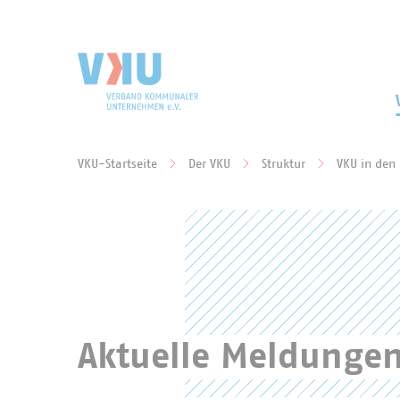
Zum Hauptinhalt springen
Zur Suche springen
VKU-Startseite
Der VKU
Struktur
VKU in den
Sie befinden sich hier:
Aktuelle Meldunge