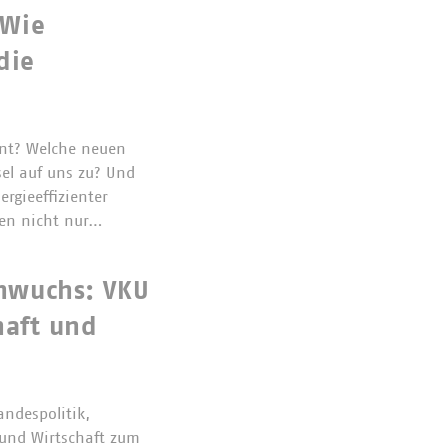
 Wie
die
ent? Welche neuen
el auf uns zu? Und
rgieeffizienter
gen nicht nur…
hwuchs: VKU
haft und
andespolitik,
und Wirtschaft zum