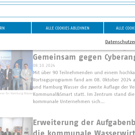
16.10.2024
on YouTube-Videos
Warum sollte ich gerade als kommunales Unt
aktiv nutzen und wie erstelle ich ein aussagekr
verfasse ich reichweitenstarke Beiträge, baue 
ernde Kommunikation mbH
ERN
ALLE COOKIES ABLEHNEN
ALLE COOK
auf und wecke Interesse am Unternehmen? D
Datenschutze
Kommunalwirtschaft im Austausch zu Fragen de
Gemeinsam gegen Cyberang
08.10.2024
Mit über 90 Teilnehmenden und einem hochka
Vortragsprogramm fand am 08. Oktober 2024 a
und Hamburg Wasser die zweite Auflage der Ve
Kommunal&Smart statt. Im Zentrum stand die 
gerer für Hamburg Wasser
kommunale Unternehmen sich…
Erweiterung der Aufgabenb
die kommunale Wasserwirt