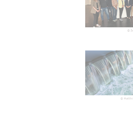
©
Z
©
Matthi