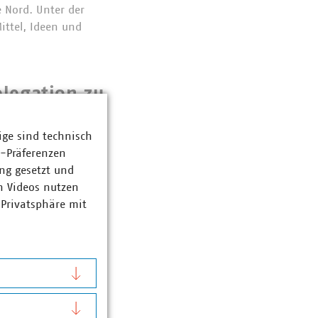
 Nord. Unter der
ittel, Ideen und
legation zu
ige sind technisch
z-Präferenzen
erlin/ Brandenburg
ng gesetzt und
besuchte eine
n Videos nutzen
us fünf
 Privatsphäre mit
gsunternehmen in
r kommunale