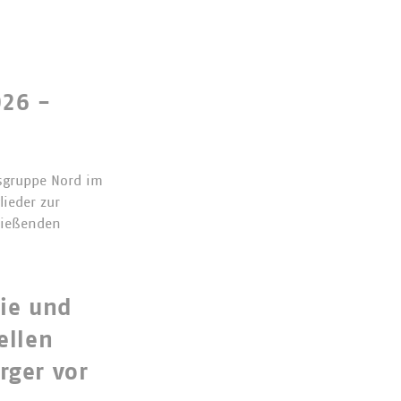
26 -
sgruppe Nord im
ieder zur
ließenden
ie und
ellen
ger vor