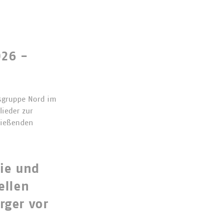
26 -
sgruppe Nord im
ieder zur
ließenden
ie und
ellen
ger vor