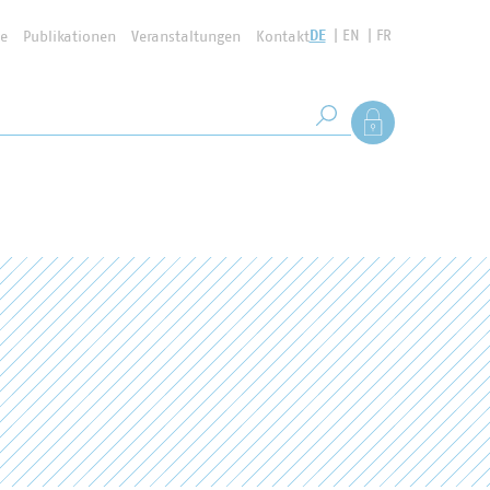
DE
EN
FR
se
Publikationen
Veranstaltungen
Kontakt
Suchbegriff
Als Mitglied anmel
Suche starten