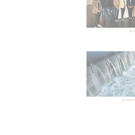
©
Z
©
Matthi