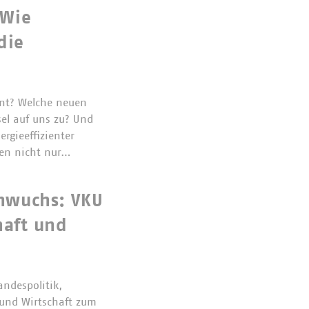
 Wie
die
ent? Welche neuen
el auf uns zu? Und
rgieeffizienter
gen nicht nur…
hwuchs: VKU
haft und
andespolitik,
und Wirtschaft zum