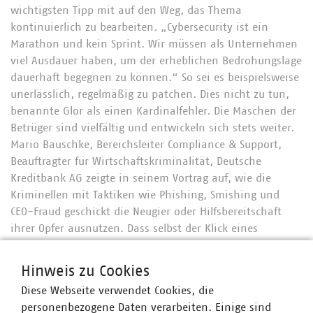
wichtigsten Tipp mit auf den Weg, das Thema
kontinuierlich zu bearbeiten. „Cybersecurity ist ein
Marathon und kein Sprint. Wir müssen als Unternehmen
viel Ausdauer haben, um der erheblichen Bedrohungslage
dauerhaft begegnen zu können.“ So sei es beispielsweise
unerlässlich, regelmäßig zu patchen. Dies nicht zu tun,
benannte Glor als einen Kardinalfehler. Die Maschen der
Betrüger sind vielfältig und entwickeln sich stets weiter.
Mario Bauschke, Bereichsleiter Compliance & Support,
Beauftragter für Wirtschaftskriminalität, Deutsche
Kreditbank AG zeigte in seinem Vortrag auf, wie die
Kriminellen mit Taktiken wie Phishing, Smishing und
CEO-Fraud geschickt die Neugier oder Hilfsbereitschaft
ihrer Opfer ausnutzen. Dass selbst der Klick eines
einzelnen Mitarbeitenden auf den Link in einer
bösartigen Mail große Schäden für ein Unternehmen
Hinweis zu Cookies
anrichten kann, legte Sönke Rasmussen, Zentrale
Diese Webseite verwendet Cookies, die
Ansprechstelle Cybercrime der Polizei Hamburg in seiner
personenbezogene Daten verarbeiten. Einige sind
Präsentation dar. Er motivierte die Teilnehmenden selbst