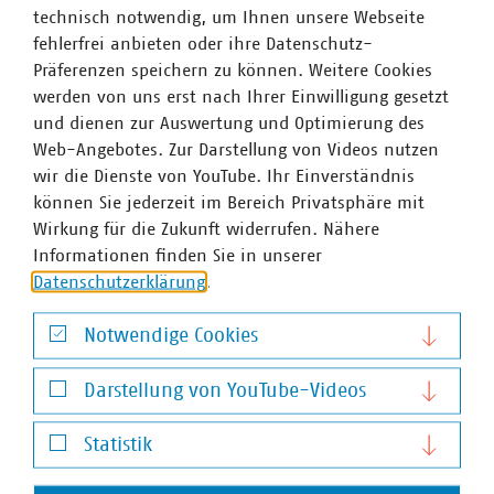
technisch notwendig, um Ihnen unsere Webseite
bei vermeintlich kleinen Vorfällen Kontakt mit den
fehlerfrei anbieten oder ihre Datenschutz-
Landeskriminalämtern aufzunehmen.
Präferenzen speichern zu können. Weitere Cookies
Kommunale Unternehmen unterliegen als Betreiber
werden von uns erst nach Ihrer Einwilligung gesetzt
kritischer Infrastrukturen im Bereich der IT-Sicherheit
und dienen zur Auswertung und Optimierung des
strengen gesetzlichen Verpflichtungen. So müssen viele
Web-Angebotes. Zur Darstellung von Videos nutzen
größere Betriebe die Vorgaben der KRITIS-VO erfüllen. Jan
wir die Dienste von YouTube. Ihr Einverständnis
Langecker, Informationssicherheitsbeauftragter der
können Sie jederzeit im Bereich Privatsphäre mit
Stadtreinigung Hamburg erläuterte in seinem Vortrag die
Wirkung für die Zukunft widerrufen. Nähere
konkrete IT-Sicherheitsstrategie des Unternehmens. Wie
Informationen finden Sie in unserer
Unternehmen aus Rückschlägen lernen können, zeigte
Datenschutzerklärung
.
Sebastian Träger am Beispiel des Cyberangriffs auf die
Enercity AG auf. Ronald Derler, Geschäftsführer des
Notwendige Cookies
Kompetenzzentrums digitale Wasserwirtschaft NRW zeigte
Notwendige Cookies
anschließend auf, wie effektiv der Zusammenschluss
Darstellung von YouTube-Videos
vieler Unternehmen in Fragen der IT-Sicherheit sein kann
Darstellung von YouTube-Videos
und bot die Unterstützung des bundesweit tätigen
Statistik
Kompetenzzentrums an.
Statistik