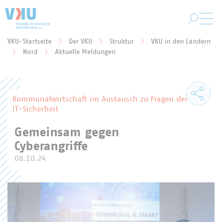
Zum Hauptinhalt springen
VKU-Startseite
Der VKU
Struktur
VKU in den Ländern
Sie befinden sich hier:
Nord
Aktuelle Meldungen
Kommunalwirtschaft im Austausch zu Fragen der
IT-Sicherheit
Gemeinsam gegen
Cyberangriffe
08.10.24