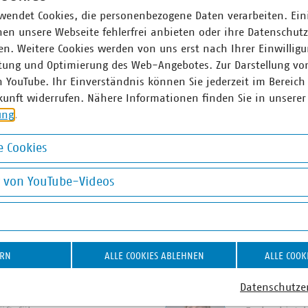
wendet Cookies, die personenbezogene Daten verarbeiten. Ein
en unsere Webseite fehlerfrei anbieten oder ihre Datenschut
Beispiele zeigten die beiden Referentinnen von Lots*, wie ein
n. Weitere Cookies werden von uns erst nach Ihrer Einwilligu
hen kann und mit welchen Tricks Posts besonders interessant kl
tung und Optimierung des Web-Angebotes. Zur Darstellung vo
os und Dont‘s ist es wichtig, regelmäßig Zeit zu investiere
n YouTube. Ihr Einverständnis können Sie jederzeit im Bereich
rofilbesucher:innen zu interagieren.
kunft widerrufen. Nähere Informationen finden Sie in unserer
ung
.
 für Führungskräfte der kommunalen Daseinsvorsorge“ richte
U Landesgruppen Nord und Küstenländer. Bei Interesse an ein
 Cookies
ich gerne an die Landesgruppe Nord (
lg-nord(at)vku(dot)
okies
t für verändernde Kommunikation mbH finden Sie auch auf Lin
g von YouTube-Videos
Link
.
on YouTube-Videos
ner
ERN
ALLE COOKIES ABLEHNEN
ALLE COOK
Datenschutze
z Amtsberg
Wiebke Ma