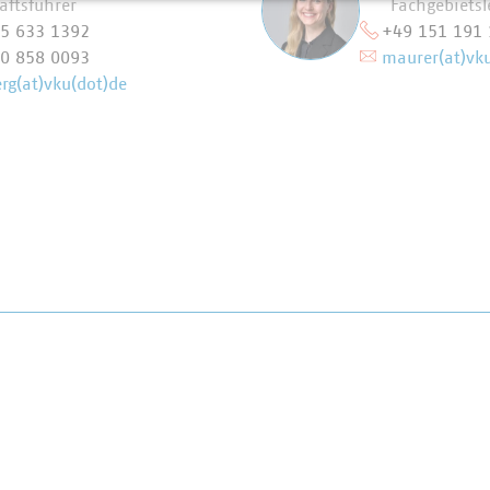
äftsführer
Fachgebietsle
5 633 1392
+49 151 191
0 858 0093
maurer(at)vk
rg(at)vku(dot)de