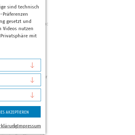
ige sind technisch
z-Präferenzen
 professionelles
ng gesetzt und
ingen. Es zeigte sich:
n Videos nutzen
n, um Kommentare zu
 Privatsphäre mit
te sich an
er Fortführung des
de
).
kedIn, und zwar unter
IES AKZEPTIEREN
rklärung
Impressum
urer