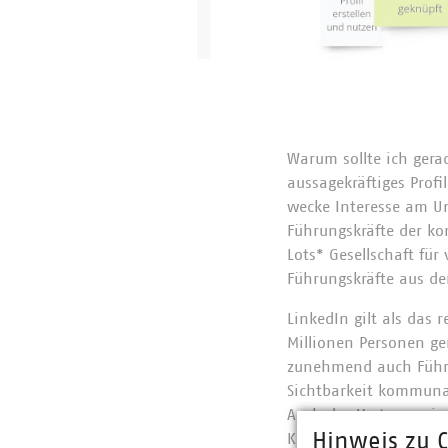
Warum sollte ich gera
aussagekräftiges Profi
wecke Interesse am U
Führungskräfte der k
Lots* Gesellschaft f
Führungskräfte aus de
LinkedIn gilt als das 
Millionen Personen ge
zunehmend auch Führun
Sichtbarkeit kommuna
Auch das Vertrauen in
Hinweis zu C
Kommunikationsexpertin