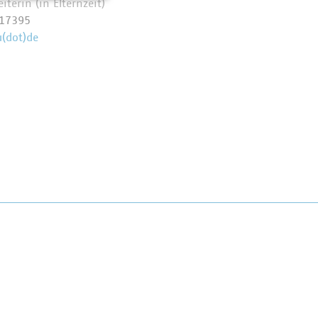
iterin (in Elternzeit)
 17395
u(dot)de