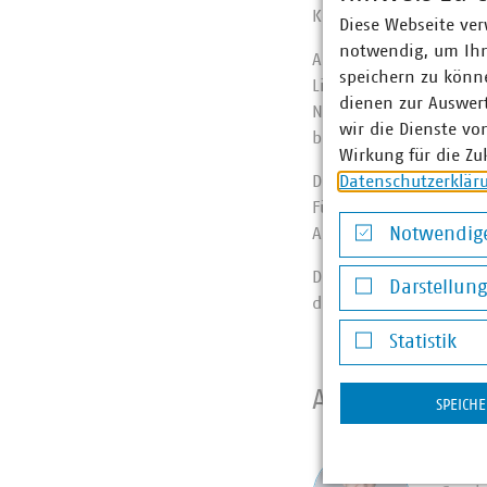
Kommunalwirtschaft.
Diese Webseite ver
notwendig, um Ihn
Anhand anschaulicher 
speichern zu könne
LinkedIn-Profil ausse
dienen zur Auswer
Neben verschiedenen D
wir die Dienste vo
beantworten und mit P
Wirkung für die Zu
Datenschutzerklär
Das Seminar „LinkedIn
Führungskräfte der VK
Notwendige
Angebots wenden Sie s
Notwendige Co
Die Lots* Gesellschaf
Darstellun
dem nachfolgenden
Darstellung v
Statistik
Statistik
Ansprechpart
SPEICH
Morit