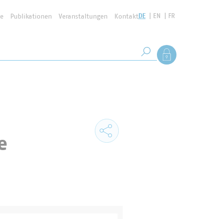
DE
EN
FR
se
Publikationen
Veranstaltungen
Kontakt
Suchbegriff
Als Mitglied anmel
Suche starten
e