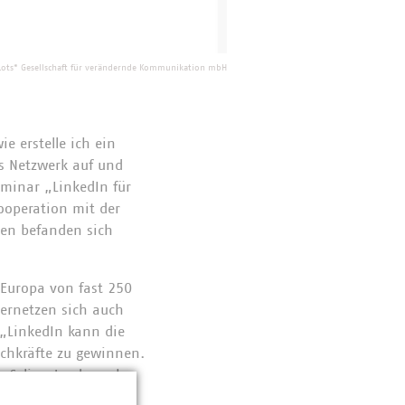
Lots* Gesellschaft für verändernde Kommunikation mbH
 erstelle ich ein
es Netzwerk auf und
minar „LinkedIn für
ooperation mit der
den befanden sich
n Europa von fast 250
vernetzen sich auch
 „LinkedIn kann die
chkräfte zu gewinnen.
o Selina Jendrossek,
ngskräfte der