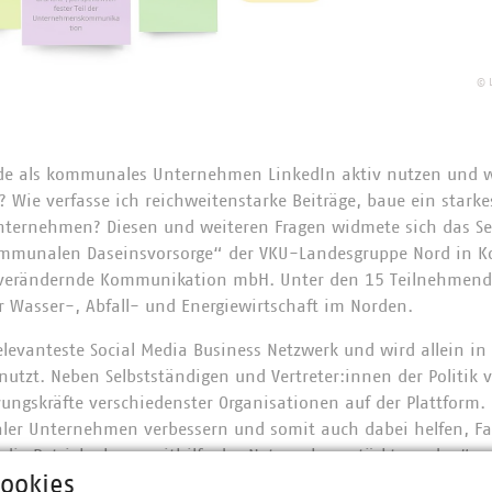
©
de als kommunales Unternehmen LinkedIn aktiv nutzen und wie
l? Wie verfasse ich reichweitenstarke Beiträge, baue ein stark
nternehmen? Diesen und weiteren Fragen widmete sich das Se
ommunalen Daseinsvorsorge“ der VKU-Landesgruppe Nord in K
ür verändernde Kommunikation mbH. Unter den 15 Teilnehmen
r Wasser-, Abfall- und Energiewirtschaft im Norden.
relevanteste Social Media Business Netzwerk und wird allein i
nutzt. Neben Selbstständigen und Vertreter:innen der Politik 
gskräfte verschiedenster Organisationen auf der Plattform.
ler Unternehmen verbessern und somit auch dabei helfen, Fa
 die Betriebe kann mithilfe des Netzwerks gestärkt werden“, s
ookies
 bei Lots*. Die Plattform bietet also viele Vorteile für Führu