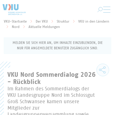
Zum Hauptinhalt springen
VKU-Startseite
Der VKU
Struktur
VKU in den Ländern
Sie befinden sich hier:
Nord
Aktuelle Meldungen
MELDEN SIE SICH HIER AN, UM INHALTE EINZUBLENDEN, DIE
NUR FÜR ANGEMELDETE BENUTZER ZUGÄNGLICH SIND.
Anmeldung als VKU-Mitglied
VKU Nord Sommerdialog 2026
- Rückblick
Geben Sie Ihren Benutzernamen (Ihre E-Mail-
Im Rahmen des Sommerdialogs der
Adresse) und Ihr Passwort ein, um sich für den
VKU Landesgruppe Nord im Schlossgut
Mitgliederbereich anzumelden.
Groß Schwansee kamen unsere
Benutzername
Mitglieder zur
Landesgruppenversammlung sowie