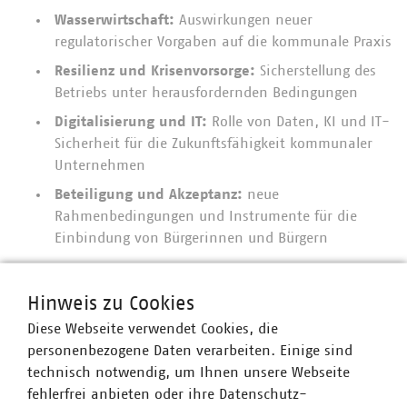
Wasserwirtschaft:
Auswirkungen neuer
regulatorischer Vorgaben auf die kommunale Praxis
Resilienz und Krisenvorsorge:
Sicherstellung des
Betriebs unter herausfordernden Bedingungen
Digitalisierung und IT:
Rolle von Daten, KI und IT-
Sicherheit für die Zukunftsfähigkeit kommunaler
Unternehmen
Beteiligung und Akzeptanz:
neue
Rahmenbedingungen und Instrumente für die
Einbindung von Bürgerinnen und Bürgern
Die Sessions boten praxisnahe Einblicke und Raum für
intensive Diskussionen. Dabei wurde deutlich, wie
Hinweis zu Cookies
wichtig der fachliche Austausch für die Entwicklung
Diese Webseite verwendet Cookies, die
tragfähiger Lösungen ist und welche zentrale Rolle
personenbezogene Daten verarbeiten. Einige sind
kommunale Unternehmen bei der Umsetzung vor Ort
technisch notwendig, um Ihnen unsere Webseite
übernehmen.
fehlerfrei anbieten oder ihre Datenschutz-