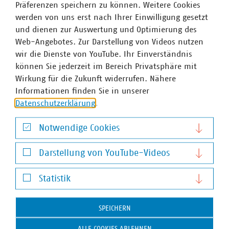
Präferenzen speichern zu können. Weitere Cookies
Neben den inhaltlichen Impulsen stand insbesondere der
werden von uns erst nach Ihrer Einwilligung gesetzt
persönliche Austausch im Mittelpunkt. Die Gespräche
und dienen zur Auswertung und Optimierung des
zwischen Mitgliedsunternehmen, Politik und Partnern
Web-Angebotes. Zur Darstellung von Videos nutzen
unterstrichen den hohen Wert eines starken Netzwerks
wir die Dienste von YouTube. Ihr Einverständnis
für die Bewältigung der anstehenden
können Sie jederzeit im Bereich Privatsphäre mit
Transformationsaufgaben.
Wirkung für die Zukunft widerrufen. Nähere
Ein herzlicher Dank gilt allen Referentinnen und
Informationen finden Sie in unserer
Referenten sowie den Vertreterinnen und Vertretern der
Datenschutzerklärung
.
Landespolitik für ihre Beiträge und den offenen Dialog.
Ebenso danken wir unseren Unterstützern G DATA
Notwendige Cookies
CyberDefense AG, Zalazium GmbH und Stadtwerke Lübeck
Notwendige Cookies
Digital GmbH für ihre Unterstützung, die die
Darstellung von YouTube-Videos
Durchführung der Veranstaltung und die kostenfreie
Darstellung von YouTube-Videos
Teilnahme ermöglicht hat.
Statistik
Statistik
SPEICHERN
ALLE COOKIES ABLEHNEN