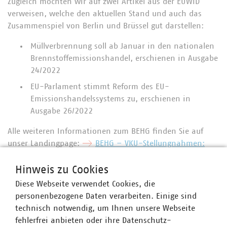
Zugleich möchten wir auf zwei Artikel aus der EUWID
verweisen, welche den aktuellen Stand und auch das
Zusammenspiel von Berlin und Brüssel gut darstellen:
Müllverbrennung soll ab Januar in den nationalen
Brennstoffemissionshandel, erschienen in Ausgabe
24/2022
EU-Parlament stimmt Reform des EU-
Emissionshandelssystems zu, erschienen in
Ausgabe 26/2022
Alle weiteren Informationen zum BEHG finden Sie auf
unser Landingpage:
BEHG – VKU-Stellungnahmen:
VKU
Hinweis zu Cookies
Weiteres Vorgehen BEHG
Diese Webseite verwendet Cookies, die
personenbezogene Daten verarbeiten. Einige sind
Als weiteres Vorgehen schlagen wir in Absprache mit Dr.
technisch notwendig, um Ihnen unsere Webseite
Thärichen vor, dass möglichst viele Unternehmen
fehlerfrei anbieten oder ihre Datenschutz-
versuchen, Termine mit „Ihren“