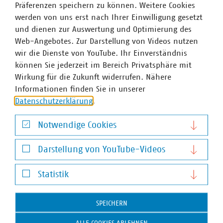
Präferenzen speichern zu können. Weitere Cookies
Bundestagsabgeordneten im Wahlkreis zu machen. Wir
werden von uns erst nach Ihrer Einwilligung gesetzt
empfehlen vorrangig, die Mitglieder des Ausschusses für
und dienen zur Auswertung und Optimierung des
Umwelt, Naturschutz, nukleare Sicherheit und
Web-Angebotes. Zur Darstellung von Videos nutzen
Verbraucherschutz sowie die Mitglieder des Ausschusses
wir die Dienste von YouTube. Ihr Einverständnis
für Klimaschutz und Energie anzufragen. Die Mitglieder
können Sie jederzeit im Bereich Privatsphäre mit
der genannten Ausschüsse können Sie
hier
einsehen.
Wirkung für die Zukunft widerrufen. Nähere
Sollten in der jeweiligen Region keine Mitglieder der
Informationen finden Sie in unserer
genannten Ausschüsse ihren Wahlkreis haben, können
Datenschutzerklärung
.
Sie selbstverständlich auch die übrigen
Bundestagsabgeordneten aus Ihrem jeweiligen Wahlkreis
Notwendige Cookies
ansprechen.
Notwendige Cookies
Gerne begleiten wir als VKU Sie bei diesen Terminen
Darstellung von YouTube-Videos
und/oder bereiten diese gemeinsam mit Ihnen inhaltlich
Darstellung von YouTube-Videos
vor. Zeitlich sollten diese Gespräche bis Anfang
Statistik
September erfolgt sein, um Änderungen zu erreichen.
Statistik
Für Rückfragen, Hinweise und Unterstützung stehen wir
SPEICHERN
gerne zur Verfügung. An dieser Stelle sei der Hinweis