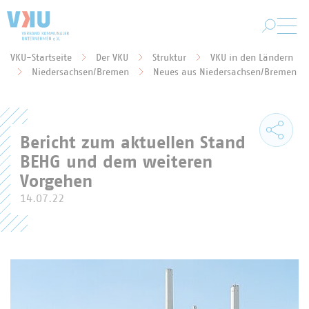
Zum Hauptinhalt springen
VKU-Startseite
Der VKU
Struktur
VKU in den Ländern
Sie befinden sich hier:
Niedersachsen/Bremen
Neues aus Niedersachsen/Bremen
Bericht zum aktuellen Stand
BEHG und dem weiteren
Vorgehen
14.07.22