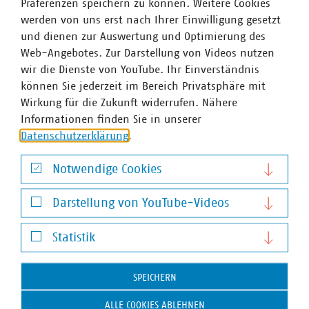
Präferenzen speichern zu können. Weitere Cookies
werden von uns erst nach Ihrer Einwilligung gesetzt
und dienen zur Auswertung und Optimierung des
Web-Angebotes. Zur Darstellung von Videos nutzen
wir die Dienste von YouTube. Ihr Einverständnis
können Sie jederzeit im Bereich Privatsphäre mit
Wirkung für die Zukunft widerrufen. Nähere
Informationen finden Sie in unserer
Datenschutzerklärung
.
Antje Retzlaff
Stellvertretende Geschäftsführerin, zuständig für
Notwendige Cookies
Energiethemen
Notwendige Cookies
+49 511 357778-13
Darstellung von YouTube-Videos
+49 170 8580148
Darstellung von YouTube-Videos
retzlaff(at)vku(dot)de
Statistik
Statistik
SPEICHERN
ALLE COOKIES ABLEHNEN