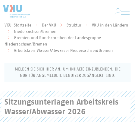
Zum Hauptinhalt springen
VKU-Startseite
Der VKU
Struktur
VKU in den Ländern
Niedersachsen/Bremen
Gremien und Rundschreiben der Landesgruppe
Sie befinden sich hier:
Niedersachsen/Bremen
Arbeitskreis Wasser/Abwasser Niedersachsen/Bremen
MELDEN SIE SICH HIER AN, UM INHALTE EINZUBLENDEN, DIE
NUR FÜR ANGEMELDETE BENUTZER ZUGÄNGLICH SIND.
Sitzungsunterlagen Arbeitskreis
Anmeldung als VKU-Mitglied
Wasser/Abwasser 2026
Geben Sie Ihren Benutzernamen (Ihre E-Mail-
Adresse) und Ihr Passwort ein, um sich für den
Mitgliederbereich anzumelden.