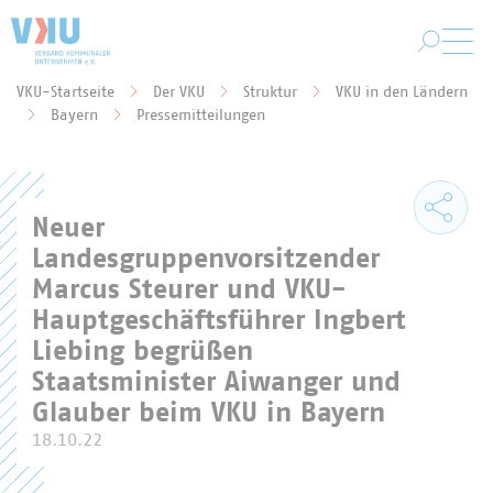
Zum Hauptinhalt springen
VKU-Startseite
Der VKU
Struktur
VKU in den Ländern
Sie befinden sich hier:
Bayern
Pressemitteilungen
Neuer
Landesgruppenvorsitzender
Marcus Steurer und VKU-
Hauptgeschäftsführer Ingbert
Liebing begrüßen
Staatsminister Aiwanger und
Glauber beim VKU in Bayern
18.10.22