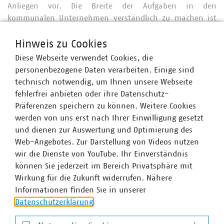
Anliegen vor. Die Breite der Aufgaben in den
kommunalen Unternehmen verständlich zu machen ist
ihnen und gegenüber den weiteren MdL Martin Stümpfig,
Grüne, und Dr. Helmut Kaltenhauser, FDP, ein zentrales
Hinweis zu Cookies
Anliegen. „Es sind die Zusammenhänge, die in den
Diese Webseite verwendet Cookies, die
politischen Entscheidungen Niederschlag finden
personenbezogene Daten verarbeiten. Einige sind
müssen“, stellte Steurer fest. „Ob nur alle erneuerbaren
technisch notwendig, um Ihnen unsere Webseite
Erzeuger zusammen Versorgungssicherheit schaffen in
fehlerfrei anbieten oder ihre Datenschutz-
Bayern, Grundwasser erst einmal gesichert sein muss,
Präferenzen speichern zu können. Weitere Cookies
ehe geförderte Infrastruktur hilft, oder der
werden von uns erst nach Ihrer Einwilligung gesetzt
Breitbandausbau ad absurdum geführt wird, wenn
und dienen zur Auswertung und Optimierung des
private Unternehmen Bestehendes überbauen dürfen -
Web-Angebotes. Zur Darstellung von Videos nutzen
immer brauchen wir die Politik, damit wir
wir die Dienste von YouTube. Ihr Einverständnis
handlungsfähig bleiben“, so Steurer mit Blick auf die
können Sie jederzeit im Bereich Privatsphäre mit
Debatte.
Wirkung für die Zukunft widerrufen. Nähere
Informationen finden Sie in unserer
Die Landesgruppe hat mit den Wahlen den Kreis der
Datenschutzerklärung
.
Vorsitzenden wieder komplettiert. Josef Hasler hat im
September mit seinem Ausscheiden aus dem Vorstand