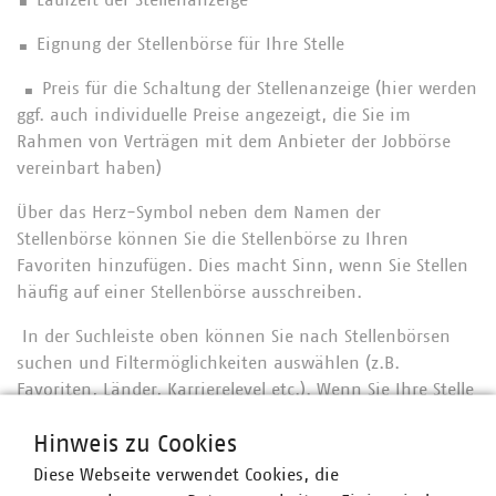
▪ Laufzeit der Stellenanzeige
▪ Eignung der Stellenbörse für Ihre Stelle
▪ Preis für die Schaltung der Stellenanzeige (hier werden
ggf. auch individuelle Preise angezeigt, die Sie im
Rahmen von Verträgen mit dem Anbieter der Jobbörse
vereinbart haben)
Über das Herz-Symbol neben dem Namen der
Stellenbörse können Sie die Stellenbörse zu Ihren
Favoriten hinzufügen. Dies macht Sinn, wenn Sie Stellen
häufig auf einer Stellenbörse ausschreiben.
In der Suchleiste oben können Sie nach Stellenbörsen
suchen und Filtermöglichkeiten auswählen (z.B.
Favoriten, Länder, Karrierelevel etc.). Wenn Sie Ihre Stelle
auf einer Stellenbörse veröffentlichen möchten, klicken
Hinweis zu Cookies
Sie auf das Plus-Symbol ganz rechts. Ganz oben rechts
sehen Sie im Warenkorb, wie hoch die aktuellen Kosten
Diese Webseite verwendet Cookies, die