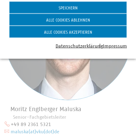
SPEICHERN
ALLE COOKIES ABLEHNEN
ALLE COOKIES AKZEPTIEREN
Datenschutzerklärung
Impressum
Moritz Englberger Maluska
Senior-Fachgebietsleiter
+49 89 2361 5321
maluska(at)vku(dot)de