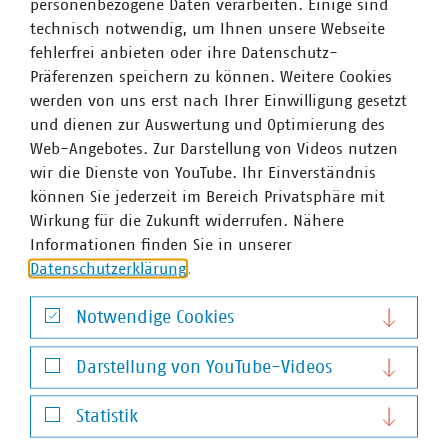
für die Stellenanzeigen auf den von Ihnen ausgewählten
personenbezogene Daten verarbeiten. Einige sind
Jobbörsen sind. Alle ausgewählten Jobbörsen werden mit
technisch notwendig, um Ihnen unsere Webseite
einem grünen Haken markiert. Wenn Sie eine Jobbörse
fehlerfrei anbieten oder ihre Datenschutz-
doch nicht mehr auswählen möchten, klicken Sie einfach
Präferenzen speichern zu können. Weitere Cookies
auf den grünen Haken, um die Stellenbörse aus ihrer
werden von uns erst nach Ihrer Einwilligung gesetzt
Auswahl zu entfernen. Der Betrag im Warenkorb wird
und dienen zur Auswertung und Optimierung des
sofort angepasst.
Web-Angebotes. Zur Darstellung von Videos nutzen
wir die Dienste von YouTube. Ihr Einverständnis
Wenn Sie die Auswahl der Stellenbörsen beendet haben,
können Sie jederzeit im Bereich Privatsphäre mit
klicken Sie oben rechts auf den Button „Weiter“. Sie
Wirkung für die Zukunft widerrufen. Nähere
gelangen in die Bestellübersicht.
Informationen finden Sie in unserer
Datenschutzerklärung
.
Notwendige Cookies
Ansprechpartner
Notwendige Cookies
Darstellung von YouTube-Videos
Darstellung von YouTube-Videos
Statistik
Statistik