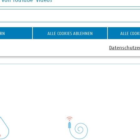
g von YouTube-Videos
rack(at)vku(dot)de
on YouTube-Videos
ERN
ALLE COOKIES ABLEHNEN
ALLE COOK
Datenschutze