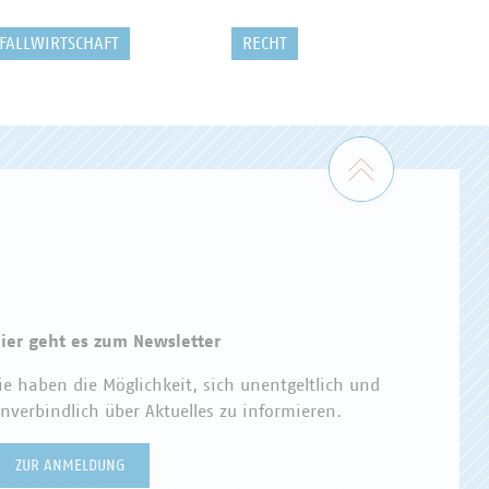
FALLWIRTSCHAFT
RECHT
Zum Seiten
ier geht es zum Newsletter
ie haben die Möglichkeit, sich unentgeltlich und
nverbindlich über Aktuelles zu informieren.
ZUR ANMELDUNG