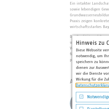
Ein intakter Landscha
sowie lebendigen Gewä
Grundwasserneubildun
Praxis zeigen konkret
wirtschaftsstarkes Ba
Die Qualität und Qua
Hinweis zu C
unseren Wasserressour
Verursacherprinzip ei
Diese Webseite ver
für eine sichere Wass
notwendig, um Ihn
präventiven Hochwass
speichern zu könne
dienen zur Auswer
wir die Dienste vo
Wirkung für die Zu
Ansprechpart
Datenschutzerklär
Anne-
Notwendige
Senio
Notwendige Co
0171 