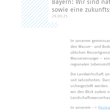
Bayern: Wir sind na
sowie eine zukunfts
29.09.25
In unserem gemeinsame
den Wasser- und Bode
üblichen Ressortgrenz
Wasserversorger – ei
regionalen Lebensmitte
Die Landwirtschaft un
seit Jahrzehnten. Du
sichergestellt werden
wir den Blick zudem n
Landschaftswasserhau
In unserem
Positi