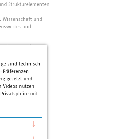
 und Strukturelementen
. Wissenschaft und
benswertes und
den Umgang mit
rge- und
e wesentliche Rolle
ige sind technisch
ftung sowie dem
z-Präferenzen
ng gesetzt und
n Videos nutzen
 Privatsphäre mit