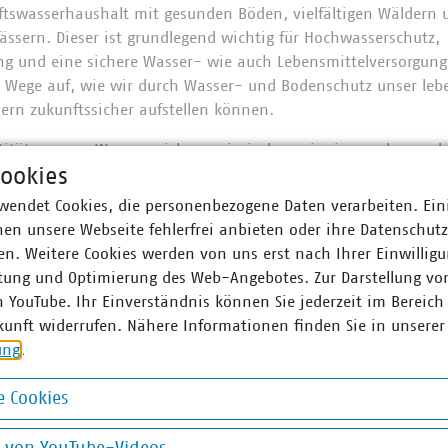
ftswasserhaushalt mit gesunden Böden, vielfältigen Wäldern
ssern. Dieser ist grundlegend wichtig für Hochwasserschutz,
g und eine sichere Wasser- wie auch Lebensmittelversorgung
e Wege auf, wie wir durch Wasser- und Bodenschutz unser le
yern zukunftssicher aufstellen können.
ntität unseres Wassers sichern wir, indem wir einen schonen
ookies
cen sicherstellen und die Herstellerverantwortung, das Vorso
nfordern. Investitionen in den Bodenschutz kommen dabei ein
wendet Cookies, die personenbezogene Daten verarbeiten. Ein
erversorgung, eine nachhaltige und regionale Landbewirtscha
en unsere Webseite fehlerfrei anbieten oder ihre Datenschut
er- und Starkregenschutz zu.
n. Weitere Cookies werden von uns erst nach Ihrer Einwilligu
tung und Optimierung des Web-Angebotes. Zur Darstellung vo
n YouTube. Ihr Einverständnis können Sie jederzeit im Bereich
kunft widerrufen. Nähere Informationen finden Sie in unserer
ner
ung
.
Sophie Dörnbrack
 Cookies
r-Fachgebietsleiterin
okies
7539663