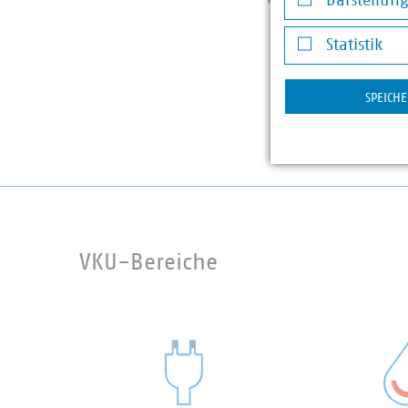
Darstellun
doernb
Darstellung v
Statistik
Statistik
SPEICH
VKU-Bereiche