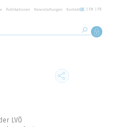
DE
EN
FR
se
Publikationen
Veranstaltungen
Kontakt
Suchbegriff
Als Mitglied anmel
Suche starten
der LVÖ