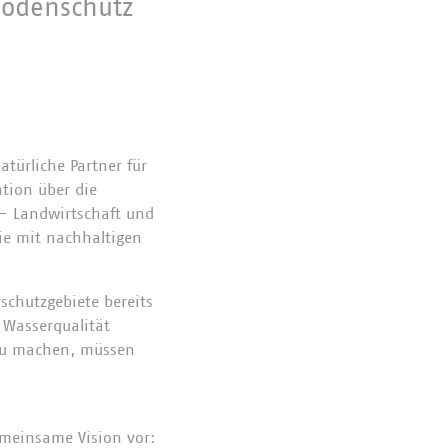
Bodenschutz
türliche Partner für
tion über die
 – Landwirtschaft und
ie mit nachhaltigen
schutzgebiete bereits
 Wasserqualität
 zu machen, müssen
emeinsame Vision vor: