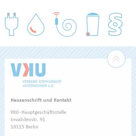
WASSER/ABWASSER
ENERGIEWIRTSCHAFT
ABFALLWIRTSCHAFT
RECHT
DIGITALISIERUNG/TK
Zum 
Hausanschrift und Kontakt
VKU-Hauptgeschäftsstelle
Invalidenstr. 91
10115 Berlin