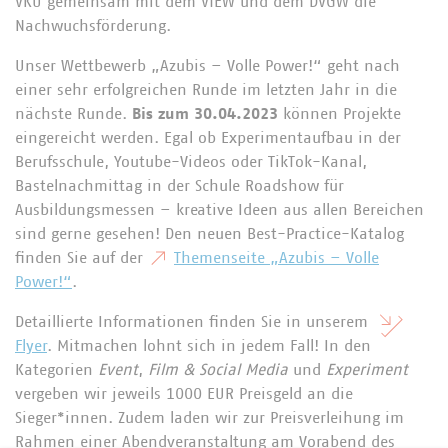
VKU gemeinsam mit dem VfEW und dem DVGW die
Nachwuchsförderung.
Unser Wettbewerb „Azubis – Volle Power!“ geht nach
einer sehr erfolgreichen Runde im letzten Jahr in die
nächste Runde.
Bis zum 30.04.2023
können Projekte
eingereicht werden. Egal ob Experimentaufbau in der
Berufsschule, Youtube-Videos oder TikTok-Kanal,
Bastelnachmittag in der Schule Roadshow für
Ausbildungsmessen – kreative Ideen aus allen Bereichen
sind gerne gesehen! Den neuen Best-Practice-Katalog
finden Sie auf der
Themenseite „Azubis – Volle
Power!“
.
Detaillierte Informationen finden Sie in unserem
Flyer
. Mitmachen lohnt sich in jedem Fall! In den
Kategorien
Event
,
Film & Social Media
und
Experiment
vergeben wir jeweils 1000 EUR Preisgeld an die
Sieger*innen. Zudem laden wir zur Preisverleihung im
Rahmen einer Abendveranstaltung am Vorabend des