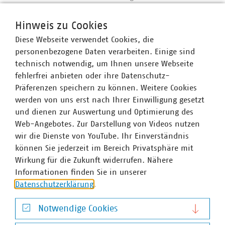
Gas-Wasser-Tages am 12.07.2023 nach Fellbach ein.
Senden Sie gerne den ausgefüllten
Hinweis zu Cookies
Bewerbungsbogen
per Mail (
lg-bw(at)vku(dot)de
) an
Diese Webseite verwendet Cookies, die
uns, eine Teilnahme ist ab sofort möglich!
personenbezogene Daten verarbeiten. Einige sind
technisch notwendig, um Ihnen unsere Webseite
Alle Fakten auf einen Blick:
fehlerfrei anbieten oder ihre Datenschutz-
Anmeldung:
Ab jetzt!
Präferenzen speichern zu können. Weitere Cookies
werden von uns erst nach Ihrer Einwilligung gesetzt
Einsendeschluss:
30.04.2023
und dienen zur Auswertung und Optimierung des
Web-Angebotes. Zur Darstellung von Videos nutzen
Preis:
1.000€
wir die Dienste von YouTube. Ihr Einverständnis
Preisverleihung:
Vorabend zum 12. Gas-Wasser-
können Sie jederzeit im Bereich Privatsphäre mit
Tag am 12.07.2023
Wirkung für die Zukunft widerrufen. Nähere
Informationen finden Sie in unserer
Datenschutzerklärung
.
Ansprechpartner
Notwendige Cookies
Notwendige Cookies