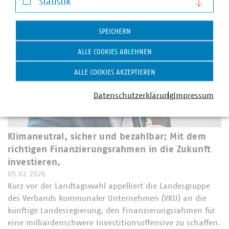
Statistik
Statistik
SPEICHERN
ALLE COOKIES ABLEHNEN
ALLE COOKIES AKZEPTIEREN
Datenschutzerklärung
Impressum
Klimaneutral, sicher und bezahlbar: Mit dem
richtigen Finanzierungsrahmen in die Zukunft
investieren.
05.02.2026
Kurz vor der Landtagswahl appelliert die Landesgruppe
des Verbands kommunaler Unternehmen (VKU) an die
künftige Landesregierung, den Finanzierungsrahmen für
eine milliardenschwere Investitionsoffensive zu schaffen.