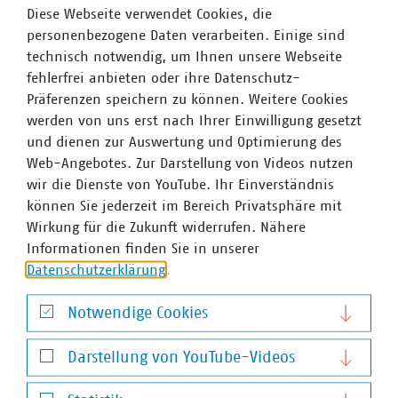
Diese Webseite verwendet Cookies, die
personenbezogene Daten verarbeiten. Einige sind
technisch notwendig, um Ihnen unsere Webseite
fehlerfrei anbieten oder ihre Datenschutz-
Präferenzen speichern zu können. Weitere Cookies
werden von uns erst nach Ihrer Einwilligung gesetzt
und dienen zur Auswertung und Optimierung des
Web-Angebotes. Zur Darstellung von Videos nutzen
wir die Dienste von YouTube. Ihr Einverständnis
Wettbewerb „Azubis – Volle Power!“ 2026 – Wir
können Sie jederzeit im Bereich Privatsphäre mit
suchen die besten Projekte zur
Wirkung für die Zukunft widerrufen. Nähere
Nachwuchsförderung
Informationen finden Sie in unserer
17.02.2026
Datenschutzerklärung
.
Aufgrund der Altersstruktur wird die Branche der Energie-
und Wasserversorgung in den nächsten 10-15 Jahren ca.
Notwendige Cookies
40 % der technischen Fach- und Führungskräfte
Notwendige Cookies
verlieren – 70 % davon Facharbeiter und Meister. Vor
Darstellung von YouTube-Videos
allem im Monteur- und Meisterbereich…
Darstellung von YouTube-Videos