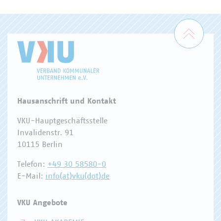
WASSER/ABWASSER
ENERGIEWIRTSCHAFT
ABFALLWIRTSCHAFT
RECHT
DIGITALISIERUNG/TK
Zum 
Hausanschrift und Kontakt
VKU-Hauptgeschäftsstelle
Invalidenstr. 91
10115 Berlin
Telefon:
+49 30 58580-0
E-Mail:
info(at)vku(dot)de
VKU Angebote