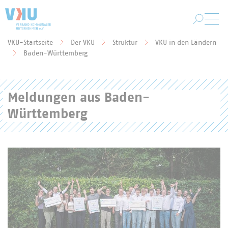
Zum Hauptinhalt springen
VKU-Startseite
Der VKU
Struktur
VKU in den Ländern
Sie befinden sich hier:
Baden-Württemberg
Meldungen aus Baden-
Württemberg