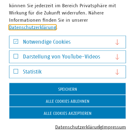
können Sie jederzeit im Bereich Privatsphäre mit
Bereichsleiterin Umweltpolitik
Wirkung für die Zukunft widerrufen. Nähere
+49 30 58580-153
Informationen finden Sie in unserer
steinbach(at)vku(dot)de
Datenschutzerklärung
.
Notwendige Cookies
Notwendige Cookies
Darstellung von YouTube-Videos
Darstellung von YouTube-Videos
Statistik
Statistik
SPEICHERN
ALLE COOKIES ABLEHNEN
ALLE COOKIES AKZEPTIEREN
Datenschutzerklärung
Impressum