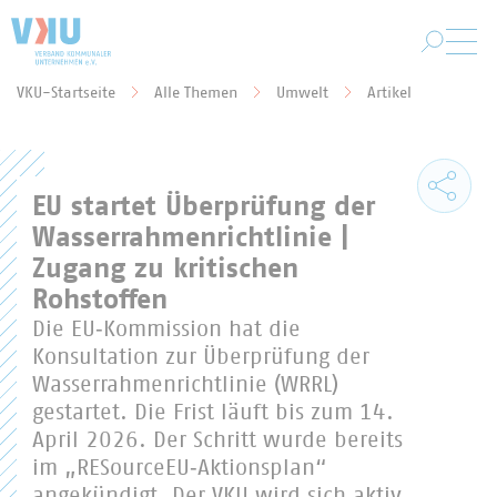
Zum Hauptinhalt springen
VKU-Startseite
Alle Themen
Umwelt
Artikel
Sie befinden sich hier:
EU startet Überprüfung der
Wasserrahmenrichtlinie |
Zugang zu kritischen
Rohstoffen
Die EU‑Kommission hat die
Konsultation zur Überprüfung der
Wasserrahmenrichtlinie (WRRL)
gestartet. Die Frist läuft bis zum 14.
April 2026. Der Schritt wurde bereits
im „RESourceEU‑Aktionsplan“
angekündigt. Der VKU wird sich aktiv