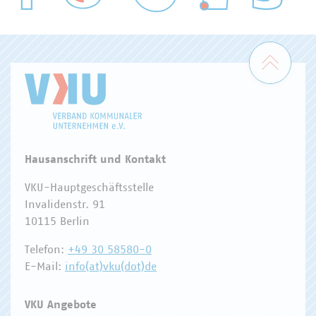
WASSER/ABWASSER
ENERGIEWIRTSCHAFT
ABFALLWIRTSCHAFT
RECHT
DIGITALISIERUNG/TK
Zum 
Hausanschrift und Kontakt
VKU-Hauptgeschäftsstelle
Invalidenstr. 91
10115 Berlin
Telefon:
+49 30 58580-0
E-Mail:
info(at)vku(dot)de
VKU Angebote