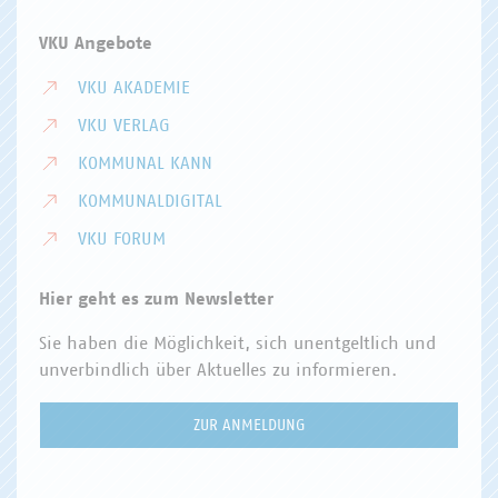
Umweltverschmutzung, da ein Zigarettenstummel im
Durchschnitt fünf Jahre braucht, um biologisch abgebaut
VKU Angebote
zu werden.
VKU AKADEMIE
Ansprechpartner:
VKU VERLAG
Larnaka Tourism Board (Εταιρεία Τουριστικής Ανάπτυξης
KOMMUNAL KANN
και Προβολής Λάρνακας)
12 Gr. Afxentiou ave., Skouros Court, 4th fl.
KOMMUNALDIGITAL
P.O.Box 40287, 6302, Larnaka, Cyprus
VKU FORUM
Tel.:+357 24657070
E-Mail:
media(at)larnakaregion(dot)com
Hier geht es zum Newsletter
Website: www.larnakaregion.com
Sie haben die Möglichkeit, sich unentgeltlich und
Copyright der Bilder: © Larnaka Tourism Board
unverbindlich über Aktuelles zu informieren.
ZUR ANMELDUNG