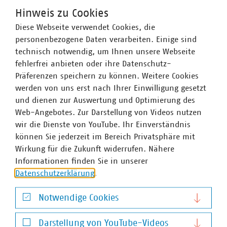
Hinweis zu Cookies
Diese Webseite verwendet Cookies, die
Strand Öko-Aschenbecher
personenbezogene Daten verarbeiten. Einige sind
technisch notwendig, um Ihnen unsere Webseite
fehlerfrei anbieten oder ihre Datenschutz-
Präferenzen speichern zu können. Weitere Cookies
MEHR ANZEIGEN
werden von uns erst nach Ihrer Einwilligung gesetzt
und dienen zur Auswertung und Optimierung des
Mehrere Gemeinden der Region Larnaka, Zypern, haben
Web-Angebotes. Zur Darstellung von Videos nutzen
sich zusammengetan, um Larnakas Küstenlinie in der
wir die Dienste von YouTube. Ihr Einverständnis
Sommersaison von Zigarettenabfällen sauber zu halten.
können Sie jederzeit im Bereich Privatsphäre mit
Die Initiative stellte Rauchern an 10 der beliebtesten
Wirkung für die Zukunft widerrufen. Nähere
Strände der Region kostenlose Kegelaschenbecher als
Informationen finden Sie in unserer
Alternative zum Entsorgen von Zigaretten im Sand zur
Datenschutzerklärung
.
Verfügung. Holzständer mit 100 kegelförmigen, biologisch
abbaubaren Aschenbechern mit Deckel, ein Stahleimer
VKU-Bereiche
Notwendige Cookies
und eine ausführliche Anleitung zur Benutzung der
Notwendige Cookies
Aschenbecher sind an den teilnehmenden Stränden
Darstellung von YouTube-Videos