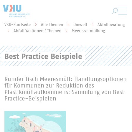
Zum Hauptinhalt springen
VKU-Startseite
Alle Themen
Umwelt
Abfallberatung
Sie befinden sich hier:
Abfallfraktionen / Themen
Meeresvermüllung
Best Practice Beispiele
Runder Tisch Meeresmüll: Handlungsoptionen
für Kommunen zur Reduktion des
Plastikmüllaufkommens: Sammlung von Best-
Practice-Beispielen