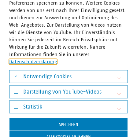
Präferenzen speichern zu können. Weitere Cookies
Personengruppen ergänzt.
werden von uns erst nach Ihrer Einwilligung gesetzt
und dienen zur Auswertung und Optimierung des
Web-Angebotes. Zur Darstellung von Videos nutzen
VKU Information 80 - Massnahmen gegen
wir die Dienste von YouTube. Ihr Einverständnis
Littering
können Sie jederzeit im Bereich Privatsphäre mit
Wirkung für die Zukunft widerrufen. Nähere
Die Information 80 „Maßnahmen gegen Littering“
ist
Informationen finden Sie in unserer
die dritte und abschließende Veröffentlichung im Projekt
Datenschutzerklärung
.
zur Untersuchung von Grundlagen, Ursachen und
Prävention des Littering im öffentlichen Raum mit
Notwendige Cookies
psychologischen Methoden. Es wurde die Wirksamkeit
Notwendige Cookies
von zwei Maßnahmen gegen Littering im Feldexperiment
Darstellung von YouTube-Videos
mit einer Fragebogenmethodik erfasst und nach
Darstellung von YouTube-Videos
wissenschaftlichen Standards ausgewertet.
Statistik
Statistik
SPEICHERN
ALLE COOKIES ABLEHNEN