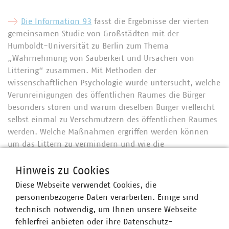
Die Information 93
fasst die Ergebnisse der vierten
gemeinsamen Studie von Großstädten mit der
Humboldt-Universität zu Berlin zum Thema
„Wahrnehmung von Sauberkeit und Ursachen von
Littering“ zusammen. Mit Methoden der
wissenschaftlichen Psychologie wurde untersucht, welche
Verunreinigungen des öffentlichen Raumes die Bürger
besonders stören und warum dieselben Bürger vielleicht
selbst einmal zu Verschmutzern des öffentlichen Raumes
werden. Welche Maßnahmen ergriffen werden können
um das Littern zu vermindern und wie die
unterschiedlichen Lösungsansätze wirken, werden in der
Informationsschrift ebenfalls dargestellt.
Hinweis zu Cookies
Diese Webseite verwendet Cookies, die
Die Erkenntnisse der drei vorhergehenden Studien,
personenbezogene Daten verarbeiten. Einige sind
publiziert in den VKU-Informationen 72, 76 und 80 aus
technisch notwendig, um Ihnen unsere Webseite
den Jahren 2005 – 2011, wurden 2017 evaluiert und mit
fehlerfrei anbieten oder ihre Datenschutz-
neuen Fragestellungen und weiteren untersuchten