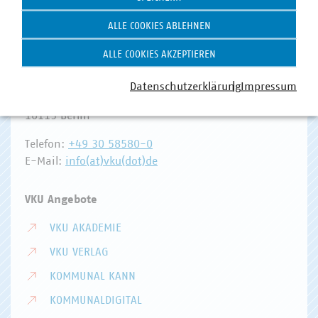
ALLE COOKIES ABLEHNEN
Hausanschrift und Kontakt
ALLE COOKIES AKZEPTIEREN
VKU-Hauptgeschäftsstelle
Datenschutzerklärung
Impressum
Invalidenstr. 91
10115 Berlin
Telefon:
+49 30 58580-0
E-Mail:
info(at)vku(dot)de
VKU Angebote
VKU AKADEMIE
VKU VERLAG
KOMMUNAL KANN
KOMMUNALDIGITAL