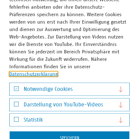
fehlerfrei anbieten oder ihre Datenschutz-
Präferenzen speichern zu können. Weitere Cookies
werden von uns erst nach Ihrer Einwilligung gesetzt
und dienen zur Auswertung und Optimierung des
Web-Angebotes. Zur Darstellung von Videos nutzen
wir die Dienste von YouTube. Ihr Einverständnis
können Sie jederzeit im Bereich Privatsphäre mit
VKU-Bereiche
Wirkung für die Zukunft widerrufen. Nähere
Informationen finden Sie in unserer
Datenschutzerklärung
.
Notwendige Cookies
Notwendige Cookies
WASSER/ABWASSER
ENERGIEWIRTSCHAFT
ABFALLWIRTSCHAFT
RECHT
DIGITALISIERUNG/TK
Darstellung von YouTube-Videos
Darstellung von YouTube-Videos
Zum 
Statistik
Statistik
SPEICHERN