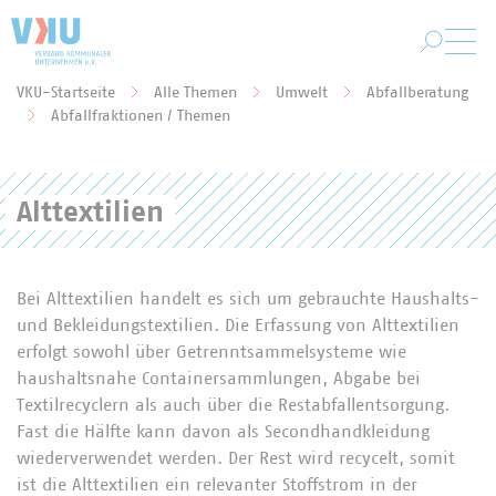
Zum Hauptinhalt springen
VKU-Startseite
Alle Themen
Umwelt
Abfallberatung
Sie befinden sich hier:
Abfallfraktionen / Themen
Alttextilien
Bei Alttextilien handelt es sich um gebrauchte Haushalts-
und Bekleidungstextilien. Die Erfassung von Alttextilien
erfolgt sowohl über Getrenntsammelsysteme wie
haushaltsnahe Containersammlungen, Abgabe bei
Textilrecyclern als auch über die Restabfallentsorgung.
Fast die Hälfte kann davon als Secondhandkleidung
wiederverwendet werden. Der Rest wird recycelt, somit
ist die Alttextilien ein relevanter Stoffstrom in der