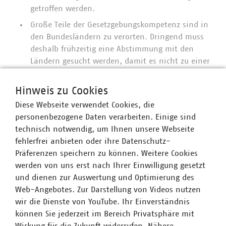
getroffen werden.
Große Teile der Gesetzgebungskompetenz sind in
den Bundesländern zu verorten. Dringend muss
deshalb frühzeitig eine Abstimmung mit den
Ländern gesucht werden, damit es nicht zu einer
Vervielfältigung der Pflichten für die Betreiber auf
der Landes- oder kommunalen Ebene kommt.
Hinweis zu Cookies
Perspektivisch sollte die Gesetzgebungskompetenz
Diese Webseite verwendet Cookies, die
zur Regulierung der kritischen Infrastrukturen
personenbezogene Daten verarbeiten. Einige sind
vollständig auf die Bundesebene verlagert werden.
technisch notwendig, um Ihnen unsere Webseite
fehlerfrei anbieten oder ihre Datenschutz-
Am 05.09.2023 wird eine mündliche Anhörung zu dem
Präferenzen speichern zu können. Weitere Cookies
Gesetz im BMI stattfinden, an dem der VKU teilnimmt.
werden von uns erst nach Ihrer Einwilligung gesetzt
und dienen zur Auswertung und Optimierung des
Web-Angebotes. Zur Darstellung von Videos nutzen
Ansprechpartner
wir die Dienste von YouTube. Ihr Einverständnis
können Sie jederzeit im Bereich Privatsphäre mit
Wirkung für die Zukunft widerrufen. Nähere