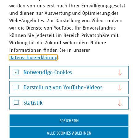
werden von uns erst nach Ihrer Einwilligung gesetzt
Wasserwirtschaft voraussichtlich auch in den
und dienen zur Auswertung und Optimierung des
kommenden Jahren vor Herausforderungen stellen. Nach
Web-Angebotes. Zur Darstellung von Videos nutzen
den Erfahrungen aus den letzten Sommern kann in den
wir die Dienste von YouTube. Ihr Einverständnis
meisten Fällen mit geeigneten Maßnahmen vor Ort…
können Sie jederzeit im Bereich Privatsphäre mit
Wirkung für die Zukunft widerrufen. Nähere
Informationen finden Sie in unserer
Datenschutzerklärung
.
Notwendige Cookies
Notwendige Cookies
Darstellung von YouTube-Videos
Darstellung von YouTube-Videos
Statistik
Statistik
SPEICHERN
©
VKU/Schuster
OVG Münster verneint wirtschaftlichen Vorteil einer
ALLE COOKIES ABLEHNEN
Anschlussmöglichkeit