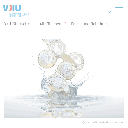
Zum Hauptinhalt springen
VKU-Startseite
Alle Themen
Preise und Gebühren
Sie befinden sich hier:
©
K.-U. Häßler/stock.adobe.com