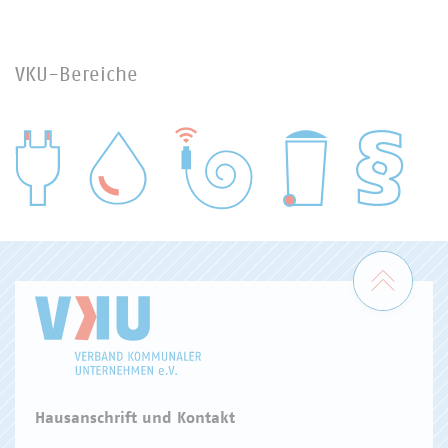
VKU-Bereiche
WASSER/ABWASSER
ENERGIEWIRTSCHAFT
ABFALLWIRTSCHAFT
RECHT
DIGITALISIERUNG/TK
Zum 
Hausanschrift und Kontakt