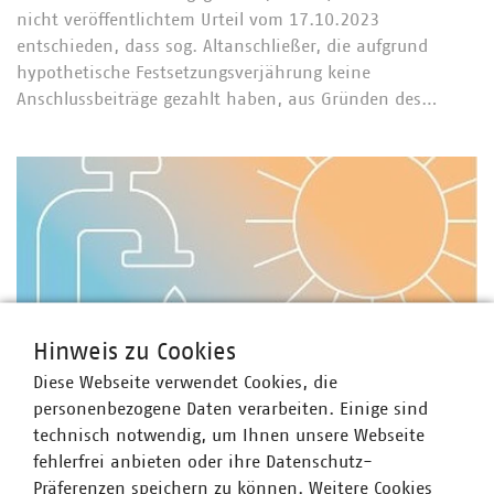
nicht veröffentlichtem Urteil vom 17.10.2023
entschieden, dass sog. Altanschließer, die aufgrund
hypothetische Festsetzungsverjährung keine
Anschlussbeiträge gezahlt haben, aus Gründen des…
Hinweis zu Cookies
Diese Webseite verwendet Cookies, die
personenbezogene Daten verarbeiten. Einige sind
technisch notwendig, um Ihnen unsere Webseite
Gemeinsame Handreichung zu Einschränkungen
fehlerfrei anbieten oder ihre Datenschutz-
der Trinkwasserverwendung in Hitzesommern
Präferenzen speichern zu können. Weitere Cookies
Trockenheit und Hitzeperioden werden die kommunale